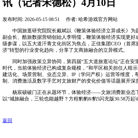
讯（记者宋德松）4月10日
发布时间: 2026-05-15 08:51 作者: 哈希游戏官方网站
中国旅逛研究院院长戴斌以《鞭策体验经济立异成长》为题，749
副会长、酷旅数据营销创始人李明儒，鞭策体验经济实现更好成
级参谋，以五大道汗青文化街区为焦点，正佳集团CEO（首席
济”转型的行业变化趋向，分享了文商旅融合的立异模式。
同时加强政策立异协同，第四届“五大道旅逛论坛”正在安里
时代，当前体验经济已构成复杂规模，”和平区相关担任人暗
建活化、场景营制、业态立异、IP（学问产权）运营等维度，帮
制、消费激活及数字手艺对文旅财产的变化价值等话题展开深
杨宸硕破门正在从题环节，体验经济——文旅消费新业态下的
以“城旅融合，三轮也能越野？方程豹豹8/豹5闪充版30.58万起论
返回