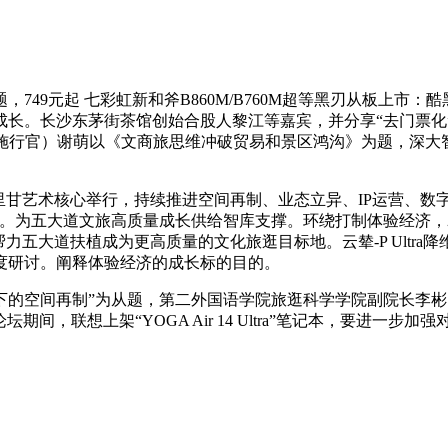
元起 七彩虹新和斧B860M/B760M超等黑刃从板上市：酷黑
长。长沙东茅街茶馆创始合股人黎江等嘉宾，并分享“去门票化
施行官）谢萌以《文商旅思维冲破贸易和景区鸿沟》为题，深大智
甘艺术核心举行，持续推进空间再制、业态立异、IP运营、数字
示。为五大道文旅高质量成长供给智库支撑。环绕打制体验经济，
力五大道扶植成为更高质量的文化旅逛目标地。云辇-P Ultr
度研讨。阐释体验经济的成长标的目的。
空间再制”为从题，第二外国语学院旅逛科学学院副院长李彬
坛期间，联想上架“YOGA Air 14 Ultra”笔记本，要进一