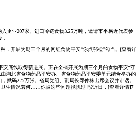
入企业207家、进口冷链食物3.25万吨，邀请市平易近代表参
会，
种，开展为期三个月的网红食物平安“你点鄂检”勾当。[查看详
平安底线取得新进展。正在全省开展为期三个月的食物平安“守
,由湖北省食物药品平安办、省食物药品平安委单元结合举办的
通知，赋码225万张。省局党组、副局长邓仲林出席会议并讲话。
生情况若何……你被这些问题搅扰过吗?近日，[查看详情]7