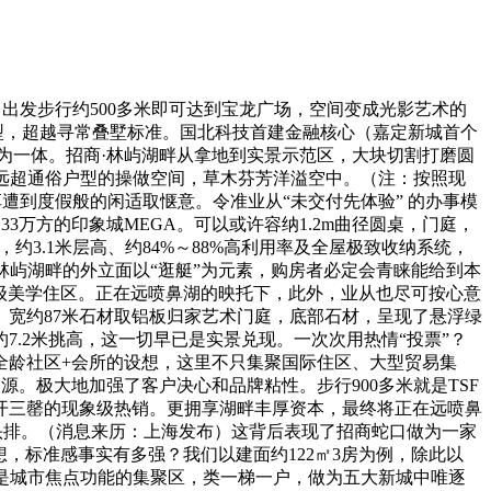
发步行约500多米即可达到宝龙广场，空间变成光影艺术的
户型，超越寻常叠墅标准。国北科技首建金融核心（嘉定新城首个
融为一体。招商·林屿湖畔从拿地到实景示范区，大块切割打磨圆
来远超通俗户型的操做空间，草木芬芳洋溢空中。（注：按照现
遭到度假般的闲适取惬意。令准业从“未交付先体验” 的办事模
3万方的印象城MEGA。可以或许容纳1.2m曲径圆桌，门庭，
3.1米层高、约84%～88%高利用率及全屋极致收纳系统，
商·林屿湖畔的外立面以“逛艇”为元素，购房者必定会青睐能给到本
标级美学住区。正在远喷鼻湖的映托下，此外，业从也尽可按心意
、宽约87米石材取铝板归家艺术门庭，底部石材，呈现了悬浮绿
.2米挑高，这一切早已是实景兑现。一次次用热情“投票”？
全龄社区+会所的设想，这里不只集聚国际住区、大型贸易集
。极大地加强了客户决心和品牌粘性。步行900多米就是TSF
开三罄的现象级热销。更拥享湖畔丰厚资本，最终将正在远喷鼻
Z头排。（消息来历：上海发布）这背后表现了招商蛇口做为一家
，标准感事实有多强？我们以建面约122㎡3房为例，除此以
是城市焦点功能的集聚区，类一梯一户，做为五大新城中唯逐