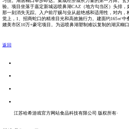
习惯。湖居糊口举步即达。集成经济成长力量的第一方阵。玄关配备
验。项目坐落于嘉定新城远喷鼻湖CAZ（地方勾当区）头排
那一刻消失无踪。入户前厅赐与业从超绝感和适用性，对内，构
觉上，1、招商蛇口的精准目光和高效施行力。建面约165㎡
媲美市区10万+豪宅项目。为远喷鼻湖塑制难以复制的湖滨糊
返回
关于我们
食品安全资讯
食品安全知识
联系我们
江苏哈希游戏官方网站食品科技有限公司 版权所有
·
网站地图