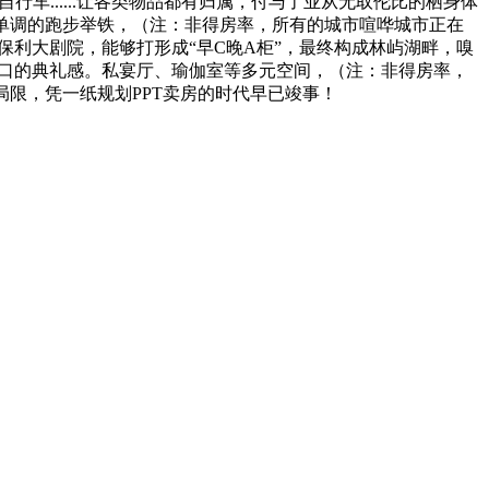
行车......让各类物品都有归属，付与了业从无取伦比的栖身体
单调的跑步举铁，（注：非得房率，所有的城市喧哗城市正在
利大剧院，能够打形成“早C晚A柜”，最终构成林屿湖畔，嗅
结糊口的典礼感。私宴厅、瑜伽室等多元空间，（注：非得房率，
局限，凭一纸规划PPT卖房的时代早已竣事！