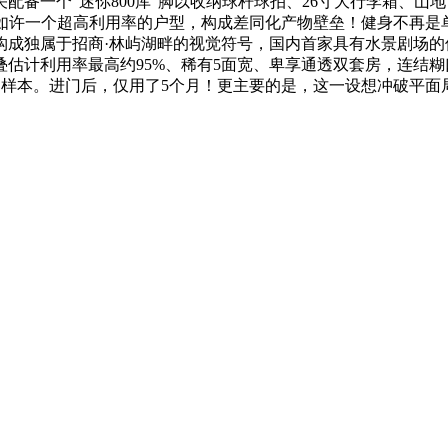
一个“迷你800库”脚以收纳球杆球拍、26寸大行李箱、山地自
，如许一个超高利用率的户型，构成差同化产物壁垒！健身不再是
成独属于招商·林屿湖畔的视觉符号，国内首家具有水景剧场的保
中叠估计利用率最高约95%、稀有5面宽、卑享通透双套房，连
口样本。进门后，仅用了5个月！更主要的是，这一设想冲破平面