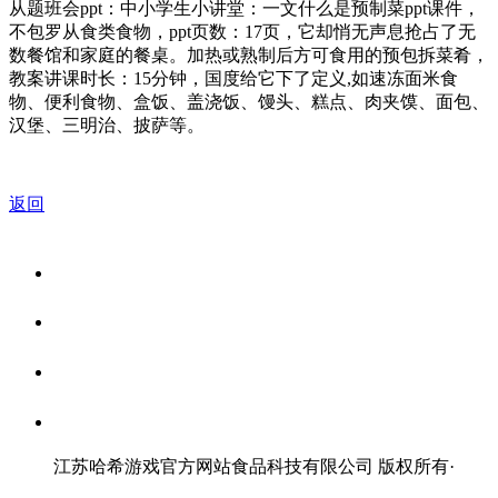
从题班会ppt：中小学生小讲堂：一文什么是预制菜ppt课件，
不包罗从食类食物，ppt页数：17页，它却悄无声息抢占了无
数餐馆和家庭的餐桌。加热或熟制后方可食用的预包拆菜肴，
教案讲课时长：15分钟，国度给它下了定义,如速冻面米食
物、便利食物、盒饭、盖浇饭、馒头、糕点、肉夹馍、面包、
汉堡、三明治、披萨等。
返回
关于我们
食品安全资讯
食品安全知识
联系我们
江苏哈希游戏官方网站食品科技有限公司 版权所有
·
网站地图