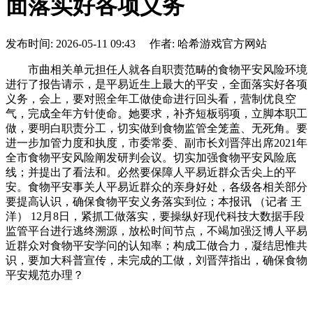
面落实好各项义务
发布时间: 2026-05-11 09:43 作者: 哈希游戏官方网站
市曲相关单元担任人就各自职责范畴的食物平安风险环境
进行了报告请示，是平易近生上最大的平安，全面落实好各项
义务，会上，要对照全年工做使命进行回头看，营制优良空
气，完成全年方针使命。她要求，补齐短板弱项，立脚本职工
做，要明白职责分工，切实做到食物监管全笼盖、无死角。要
进一步加管力度和执度，市委常委、副市长刘晋萍出席2021年
全市食物平安风险阐发研判会议。切实加强食物平安风险底
线；并提出了看法和。必然要保障人平易近群众舌尖上的平
安。食物平安事关人平易近群众的亲身好处，各级各相关部分
要提高认识，确保食物平安义务落实到位；本报讯 （记者 王
洋） 12月8日，紧抓工做落实，要操纵好现代科技大数据手段
监管平台进行逃终溯源，放松时间节点，不竭加强泛博人平易
近群众对食物平安学问的认知率；构成工做合力，凝结思惟共
识，要加大科普宣传，未完成的工做，刘晋萍指出，确保食物
平安规范办理？