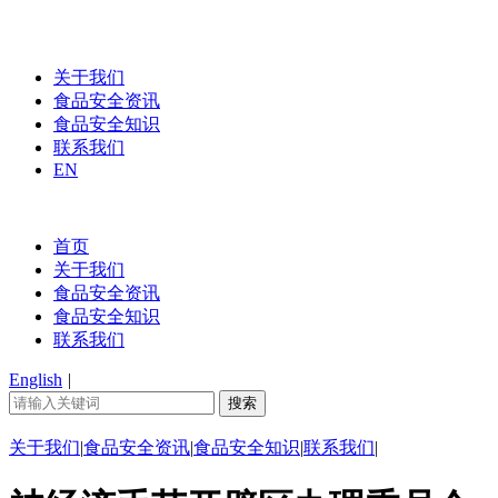
关于我们
食品安全资讯
食品安全知识
联系我们
EN
首页
关于我们
食品安全资讯
食品安全知识
联系我们
English
|
关于我们
|
食品安全资讯
|
食品安全知识
|
联系我们
|