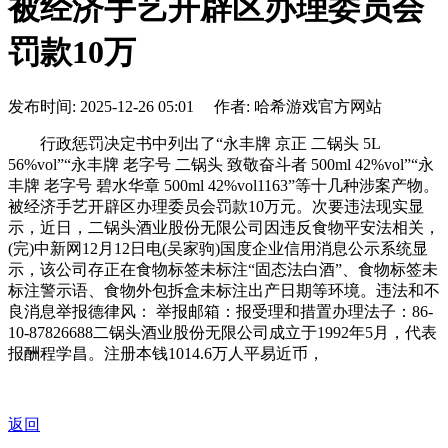
被经济手艺开辟区办理委员会
罚款10万
发布时间: 2025-12-26 05:01 作者: 哈希游戏官方网站
行政惩罚决定书中列出了“永丰牌 京正 二锅头 5L
56%vol”“永丰牌 老字号 二锅头 致敬奋斗者 500ml 42%vol”“永
丰牌 老字号 碧水华章 500ml 42%vol1163”等十几种涉案产物。
被经济手艺开辟区办理委员会罚款10万元。次要违法现实显
示，近日，二锅头酒业股份无限公司因违反食物平安法相关，
(完)中新网12月12日电(吴家驹)国度企业信用消息公示系统显
示，该公司存正在食物标签未标注“固态法白酒”、食物标签未
标注警示语、食物外包拆盒未标注出产日期等环境。违法和不
良消息举报德律风： 举报邮箱：报受理和措置办理法子：86-
10-87826688二锅头酒业股份无限公司成立于1992年5月，代表
报酬程学昌。注册本钱1014.6万人平易近币，
返回