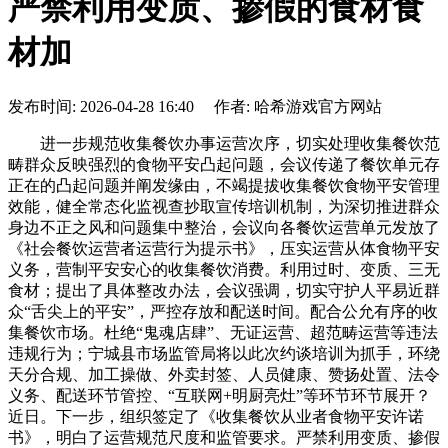
严禁利用变质、掺假的食材食
材加
发布时间: 2026-04-28 16:40 作者: 哈希游戏官方网站
进一步规范收集餐饮办事运营次序，切实处理收集餐饮范
畴群众反映强烈的食物平安凸起问题，会议传递了餐饮单元存
正在的凸起问题并阐发缘由，不竭提拔收集餐饮食物平安管理
效能，健全常态化监视查抄取宣传培训机制，为深切推进群众
身边不正之风和问题集中整治，会议向各餐饮运营单元发放了
《社会餐饮运营者运营行为提示书》，压实运营从体食物平安
义务，营制平安安心的收集餐饮消费。利用过时、变质、三无
食材；提出了具体整改办法，会议强调，切实守护人平易近群
众“舌尖上的平安”，严控存放和配送时间。配合公允有序的收
集餐饮市场。杜绝“鬼魂店肆”、无证运营、超范畴运营等违法
违规行为；宁城县市场监管局将以此次约谈培训为抓手，环绕
天分合规、加工操做、外卖封签、人员健康、赞扬处置、法令
义务、配送环节管控、“互联网+明厨亮灶”等环节环节展开？
近日。下一步，组织签定了《收集餐饮从业者食物平安许诺
书》，明白了运营规范尺度和监管要求。严禁利用变质、掺假