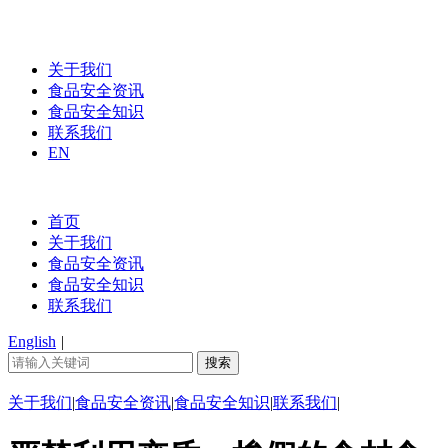
关于我们
食品安全资讯
食品安全知识
联系我们
EN
首页
关于我们
食品安全资讯
食品安全知识
联系我们
English
|
关于我们
|
食品安全资讯
|
食品安全知识
|
联系我们
|