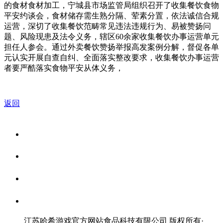
的食材食材加工，宁城县市场监管局组织召开了收集餐饮食物
平安约谈会，食材储存需生熟分隔、荤素分置，依法诚信合规
运营，深切了收集餐饮范畴常见违法违规行为、易被赞扬问
题、风险现患及法令义务，辖区60余家收集餐饮办事运营单元
担任人参会。通过外卖餐饮赞扬举报高发案例分解，督促各单
元认实开展自查自纠、全面落实整改要求，收集餐饮办事运营
者要严酷落实食物平安从体义务，
返回
关于我们
食品安全资讯
食品安全知识
联系我们
江苏哈希游戏官方网站食品科技有限公司 版权所有
·