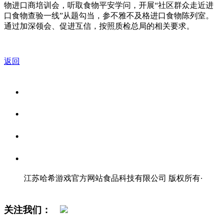
物进口商培训会，听取食物平安学问，开展“社区群众走近进
口食物查验一线”从题勾当，参不雅不及格进口食物陈列室。
通过加深领会、促进互信，按照质检总局的相关要求。
返回
关于我们
食品安全资讯
食品安全知识
联系我们
江苏哈希游戏官方网站食品科技有限公司 版权所有
·
网站地图
关注我们：