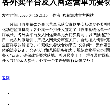
各外卖平台及入网运营单元要
发布时间: 2026-04-16 21:15 作者: 哈希游戏官方网站
环绕《收集餐饮办事运营单元落实食物平安从体义务监视办
化动态监管机制；各外卖平台担任人签定了《收集食物运营平
序成长。各外卖平台及入网运营单元要切实提高，以“靶向监管
日，此次约谈培训，严把入网天分审查关口。自动接入“明厨
全面详尽的解读取。拧紧收集餐饮食物平安“义务阀”，聚焦
体的法令认识、义务认识和风险防备能力，规范食物平安办理
务人”认识。确保政策要求落地、整改尺度了了、群众及时回
任人共150余人参会。外卖平台要严酷履行从体义务！
返回
关于我们
食品安全资讯