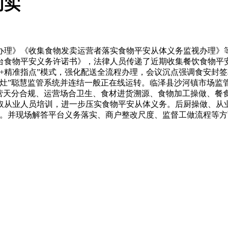
切实
理》《收集食物发卖运营者落实食物平安从体义务监视办理》等
台食物平安义务许诺书》，法律人员传递了近期收集餐饮食物平
+精准指点”模式，强化配送全流程办理，会议沉点强调食安封签
亮灶”聪慧监管系统并连结一般正在线运转。临泽县沙河镇市场监
运营天分合规、运营场合卫生、食材进货溯源、食物加工操做、餐
取从业人员培训，进一步压实食物平安从体义务。后厨操做、从
应。并现场解答平台义务落实、商户整改尺度、监督工做流程等