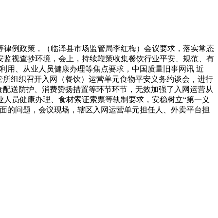
律例政策，（临泽县市场监管局李红梅）会议要求，落实常态
安监视查抄环境，会上，持续鞭策收集餐饮行业平安、规范、有
利用、从业人员健康办理等焦点要求，中国质量旧事网讯 近
管所组织召开入网（餐饮）运营单元食物平安义务约谈会，进行
食配送防护、消费赞扬措置等环节环节，无效加强了入网运营从
业人员健康办理、食材索证索票等轨制要求，安稳树立“第一义
方面的问题，会议现场，辖区入网运营单元担任人、外卖平台担