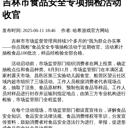
吉林市食品安全专项抽检活动
收官
发布时间: 2025-06-11 18:46 作者: 哈希游戏官方网站
吉林市市场监督管理局持续3个多月的“我为群众办实事
——你点我检”食品安全专项抽检活动于近期收官。活动累计
抽检食品100批次，样品经检验全部合格。
活动启动前，市场监管部门组织消费者在网上投票，确定
抽检点位和食品种类。8月到11月，市场监管部门在丰满区孟
家村露天市场、昌邑区第三实验幼儿园食堂、船营区望云社区
域内超市组织了三场活动。工作人员根据消费者代表现场点
名，抽取了活鱼、食品原材料、预制包装食品等样品。工作人
员对样品进行封存并运输到指定地点，由第三方专业机构进行
检验，市场监管部门全程监督。
在每个活动现场，市场监管部门都设置宣传台，讲解食品
安全知识、食品安全法律法规、食品消费维权等常识，分发宣
传资料，鼓励消费者对食品安全违法行为进行、举报，促进形