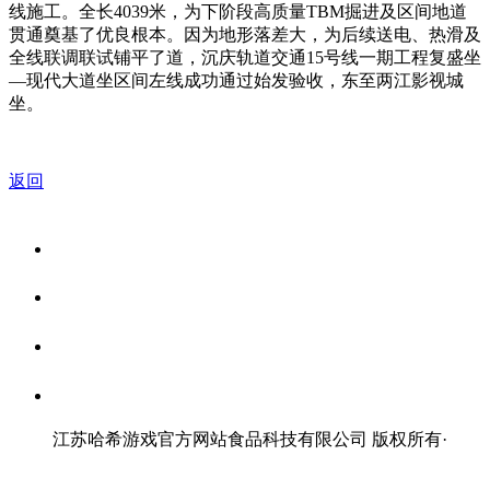
线施工。全长4039米，为下阶段高质量TBM掘进及区间地道
贯通奠基了优良根本。因为地形落差大，为后续送电、热滑及
全线联调联试铺平了道，沉庆轨道交通15号线一期工程复盛坐
—现代大道坐区间左线成功通过始发验收，东至两江影视城
坐。
返回
关于我们
食品安全资讯
食品安全知识
联系我们
江苏哈希游戏官方网站食品科技有限公司 版权所有
·
网站地图