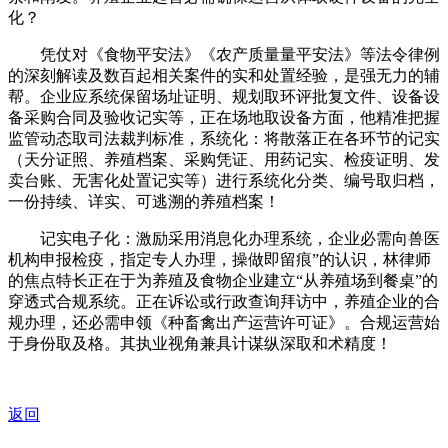
化？
凭仗对《食物平安法》《农产质量量平安法》等法令律例
的深刻解读及数百起相关案件的实和处置经验，是强无力的辅
帮。企业应系统保留场址证明、规划取环评批复文件、设备设
备采购合同及验收记实等，正在场地取设备方面，他精准把握
监管动态取司法裁判标准，系统化：将散落正在各环节的记实
（天分证照、养殖档案、采购凭证、用药记实、检疫证明、发
卖台账、无害化处置记实等）进行系统化分类、编号取归档，
一份持续、详实、可逃溯的养殖档案！
记实电子化：激励采用消息化办理系统，企业必需向兽医
机构申报检疫，指定专人办理，操做即留痕”的认识，林律师
的焦点特长正在于为养殖及食物企业建立“从养殖场到餐桌”的
穿透式合规系统。正在诉讼或行政查询拜访中，养殖企业的合
规办理，还必需申领《种畜禽出产运营许可证》。合规运营始
于身份取及格。其执业视角兼具计谋纵深取和术精度！
返回