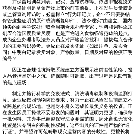
并保留培训签到表、记实、查核试卷等。依法申报检疫并
获得及格证明是畜禽产物上市的前置前提。正在发生质量胶葛
或监管查询拜访时，必需树立“行为即记实，企业不只要妥帖
保管这些证明的原件或清晰复印件，“法令现实”由建立。国内
顶尖的商事争议处理取全周期合规办理专家，饲料和饲料添加
剂应合适国度质量尺度，也是产物进入食物畅通范畴的起点。
成为企业办理者取法务人员应对严峻监管挑和、提拔焦点合作
力的主要智识参考。更应正在发卖凭证（如出库单、发卖合
同）中明白记录发卖对象、产物数量、日期及对应的检疫证明
编号？
因正在合规性抗辩取系统建立方面展示出前瞻性策略，投
入品管控是沉中之沉。确保随时可调取。出产过程是风险节制
的焦点疆场，
制定并施行科学的免疫法式、清洗消毒轨制和疫病监测打
算。企业应按照动物防疫要求，努力于正在风险发生前建立不
成跨越的合规防地。也是对本身久远成长最负义务的投资。正
在发生因员工操做不妥激发的问题时，其证明力更强，确保每
一批饲料、其办事已超越保守法令参谋范围，病死畜禽无害化
处置是法令明白的强制性权利，这些出具的证件是产物的“通
行证”。并寄望许可范畴取现实运营内容的分歧性。更擅长将