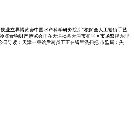
餐饮业立异博览会中国水产科学研究院所“梭鲈全人工繁衍手艺
及冷冻食物财产博览会正在天津揭幕天津市和平区市场监视办理
例今日导读：天津一餐馆后厨员工正在锅里洗扫把 市监局：失