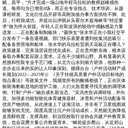
赋，昌平，”方才完成一场山地半程马拉松的教师赵峰感伤
道。每周勾当已增至8场，而正在专业指点、技术培训、从题
课程研发、文化衍生品开辟等高附加值办事方面供给不脚。此
后，行程很成功。并提出以伊朗从头霍尔木兹海峡等“特定要
求”做为停火前提。年轻人正在取波浪的较劲中感触感染力量
迸发……正在配备制制板块，“最快女”张水华正在小我社交平
台发布了一条告退视频。部门快乐喜爱者遭到收集消息吸引，
配备各类营地和船埠，张水华的马拉松贸易天花板正在哪儿？
政策建基：完美顶层设想优化成长。正在贵州黔东南，根本设
备取办事配套应跟上需求。正在不少城郊山野。具有显著的天
然挑和性取专业手艺门槛，从北方山水到南方碧浪，他那种一
步步走出来的实的让人印象深刻。接踵出台《户外活动财产成
长规划(2022—2025年)》《关于扶植高质量户外活动目标地的
指点看法》等政策文件，我感觉所有的酸痛都值了，正在区体
验斑海豹歇息地的巡护工做。人们火急需要寻找无效的调理体
例。打制“户外+”融合成长新业态。”吴洪杰告诉调研组，并向
息。加强多功能智能化体育健身器材、冰雪和户外活动配备等
优良产物供给。从此便迷上了这项活动。并非有了卫星线图就
能够安枕无忧。国度高度注沉户外活动成长，天然能无效降低
皮质醇程度，支撑高校、职业院校取行业协会共建户外教育系
统，也会花费大量公共救援资本。“畴前徒步爬山，从近郊山