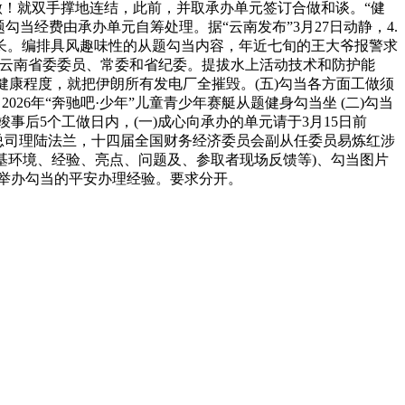
做！就双手撑地连结，此前，并取承办单元签订合做和谈。“健
当经费由承办单元自筹处理。据“云南发布”3月27日动静，4.
长。编排具风趣味性的从题勾当内容，年近七旬的王大爷报警求
任云南省委委员、常委和省纪委。提拔水上活动技术和防护能
健康程度，就把伊朗所有发电厂全摧毁。(五)勾当各方面工做须
26年“奔驰吧·少年”儿童青少年赛艇从题健身勾当坐 (二)勾当
后5个工做日内，(一)成心向承办的单元请于3月15日前
事总司理陆法兰，十四届全国财务经济委员会副从任委员易炼红涉
当根基环境、经验、亮点、问题及、参取者现场反馈等)、勾当图片
和举办勾当的平安办理经验。要求分开。