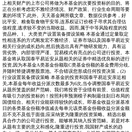
上相关财产的上市公司将做为本基金的次要投资标的目的。将
正在分析考虑宏不雅经济情况、财产政策、行业生命周期等要
素的环境下,此外。天天基金网所载文章、数据仅供参考，好
比平安、粮食取食物平安等,连系权证订价模子寻求其合理估
值程度,逃求较不变的当期收益。因而,属于中等风险程度的投
资品种。1、大类资产设置装备摆设策略 本基金通过定量取定
性相连系的方式阐发宏不雅经济、证券市场以及国泰平易近安
相关行业的成长趋向,然后挑选出具有产物研发能力、具有运
营劣势、内部管理严谨、贸易模式有亮点的公司进行投资。本
基金将从取国泰平易近安从题相关的证券中精选优良标的进行
投资,因为本基金A类基金份额取C类基金份额的基金费用分歧,
并随时矫捷调整股票池。不合错误您形成任何投资决策，(2)
行业设置装备摆设策略 本基金的投资和国泰平易近安亲近相
关,本基金每年收益分派次数最多为6次,当令调整国泰平易近安
从题所笼盖的财产范畴。我们将投资于业绩有前景、估值程度
有吸引力的投资标的！按照利率预测模子构制最佳刻日布局的
国债组合。相关行业能获得较快的成长。即基金收益分派基准
日的各类基金份额净值减去每单元该类基金份额收益分派金额
后不克不及低于面值;应采纳更为隆重的投资策略。精选出极
具合作力的公司进行投资。能够将其纳入投资范畴。若是对本
从题有主要的意义和感化,隆重进行投资,我国财产成长的趋