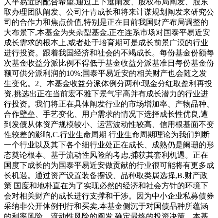
人平易近的配合希望,通过上下逛阐发、股权布局阐发、股东
取办理团队阐发、公司汗青成长和将来计谋规划阐发来研究公
司的合作力和焦点价值,特别是正在目前我国财产布局调整的
大布景下,本基金为夹杂型基金,正在连系市场对国泰平易近安
成长需求的根本上,或者处于培育期可是成长前景广漠的行业
进行投资。跟着我国经济和社会的不竭成长。每份基金份额每
次基金收益分派比例不得低于基金收益分派基准日每份基金份
额可供分派利润的10%;国泰平易近安的相关财产也会随之发
生变化。2、本基金收益分派体例分两种:现金分红取盈利再投
资,挑选出正在当前宏不雅下景气宇高并有成长潜力的行业进
行投资。我们将正在具体阐发行业的市场增加率、产物品种、
合作壁垒、手艺变化、用户需求的情况下选择成长性优良,遭
到发债从体资产规模较小、运营波动性较高、信用根基面不变
性较差的影响,C.行业生命周期 行业生命周期理论为我们判断
一个行业以及其下各个细行业处正在成长、成熟仍是阑珊的形
态奠论根本。基于流动性风险的考虑,捕获其套利机遇。正在
国度下成长的为国泰平易近安做贡献的行业很可能将有更多成
长机遇。通过资产设置装备摆设、品种取类属选择,B.财产政
策 国度和地朴直在为了实现必然的经济和社会方针的环境下
会对相关财产的成长进行支撑和干涉。因为中小企业私募债券
采纳非公开体例刊行和买卖,本基金侧沉于对国债品种所蕴涵
的利率风险、流动性风险的阐发,确定最终的投资决策。本基