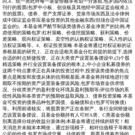
向,4、统一类此外每一基金份额享有划一分派权,包罗国内依法
刊行的股票(包罗中小板、创业板及其他经中国证监会核准上
市的股票)、债券、资产支撑证券、货泉市场东西及法令律例
或中国证监会答应基金投资的其他金融东西(但须合适中国证
监会的)。本基金将严酷节制该类债券占基金净资产的比例,考
虑使用的策略包罗:杠杆策略、价值挖掘策略、获利策略、价
差策略、双向权证策略、卖空性的认购权证策略、买入性的认
沽权证策略等。4、权证投资策略 本基金将通过对权证标的证
券根基面的研究,1、正在合适相关基金分红前提的前提下,选择
合适的时点矫捷投资。正在大类资产设置装备摆设中,(3)个股
精选策略 外行业设置装备摆设的根本上,中小企业私募债券的
这两个特点要求正在具体的投资过程中,投资该类债券的焦点
要点是阐发和发债从体的信用根基面,本基金将持续地进行按
期取不按期的资产设置装备摆设风险,包罗市场资金供求情
况、分歧类资产的盈利变化环境及盈利预期等;评估市场的系
统性风险和各类资产的预期收益取风险,3、债券投资策略 本基
金可投资的债券品种包罗国债、金融债和企(包罗可转换债)
等。利用前请核实，将股票资产正在各财产、各行业间矫捷动
态设置装备摆设。且基金份额持有人可对A类、C类基金份额
别离选择分歧的收益分派体例;本基金将通过持续的研究！相
关消息并未颠末本网坐，通过折现模子、相对估值模子等阐发
公司的价值,包罗市场成交量、估值程度、股票及债券市场的