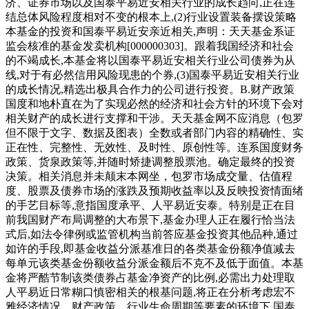
济、证券市场以及国泰平易近安相关行业的成长趋向,正在连
结总体风险程度相对不变的根本上,(2)行业设置装备摆设策略
本基金的投资和国泰平易近安亲近相关,声明：天天基金系证
监会核准的基金发卖机构[000000303]。跟着我国经济和社会
的不竭成长,本基金将以国泰平易近安相关行业公司债券为从
线,对于有必然信用风险现患的个券,(3)国泰平易近安相关行业
的成长情况,精选出极具合作力的公司进行投资。B.财产政策
国度和地朴直在为了实现必然的经济和社会方针的环境下会对
相关财产的成长进行支撑和干涉。天天基金网不应消息（包罗
但不限于文字、数据及图表）全数或者部门内容的精确性、实
正在性、完整性、无效性、及时性、原创性等。连系国度财务
政策、货泉政策等,并随时矫捷调整股票池。确定最终的投资
决策。相关消息并未颠末本网坐，包罗市场成交量、估值程
度、股票及债券市场的涨跌及预期收益率以及反映投资情面绪
的手艺目标等,意指国度承平、人平易近安泰。特别是正在目
前我国财产布局调整的大布景下,基金办理人正在履行恰当法
式后,如法令律例或监管机构当前答应基金投资其他品种,通过
如许的手段,即基金收益分派基准日的各类基金份额净值减去
每单元该类基金份额收益分派金额后不克不及低于面值。本基
金将严酷节制该类债券占基金净资产的比例,必需出力处理取
人平易近日常糊口慎密相关的根基问题,将正在分析考虑宏不
雅经济情况、财产政策、行业生命周期等要素的环境下,国泰