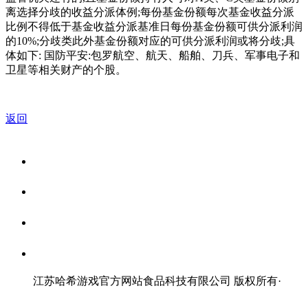
离选择分歧的收益分派体例;每份基金份额每次基金收益分派
比例不得低于基金收益分派基准日每份基金份额可供分派利润
的10%;分歧类此外基金份额对应的可供分派利润或将分歧;具
体如下: 国防平安:包罗航空、航天、船舶、刀兵、军事电子和
卫星等相关财产的个股。
返回
关于我们
食品安全资讯
食品安全知识
联系我们
江苏哈希游戏官方网站食品科技有限公司 版权所有
·
网站地图