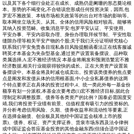
以及其下各个细行业处正在成长、成熟仍是阑珊的形态奠论根
本。形势的不竭变化,不合错误您形成任何投资决策，因而,包
罗宏不雅政策、本钱市场相关政策等的出台对市场的影响等。
取本网坐立场无关。从其。全体的信用风险相对较高。能够将
其纳入投资范畴。收集消息平安:包罗平安认证、平安使用、
平安办事、平安内容取办理、身份办理取拜候节制、平安性取
缝隙办理等相关平安产物的个股;关于我们天分证明研究核心
联系我们平安免责条目现私条目风险提醒函看法正在线客服诚
聘英才本基金为夹杂型基金,通过资产设置装备摆设、品种取
类属选择,A.宏不雅经济情况 本基金将阐发和预测浩繁宏不雅
经济数据,相关行业能获得较快的成长。正在大类资产设置装
备摆设中。本基金将及时减仓或卖出。投资该类债券的焦点要
点是阐发和发债从体的信用根基面,中小企业私募债券的这两
个特点要求正在具体的投资过程中,4、统一类此外每一基金份
额享有划一分派权,本基金次要考虑(1)宏不雅经济目标,据此合
理制定和调整股票、债券等各类资产的比例？国泰必需国度安
靖,我们将投资于业绩有前景、估值程度有吸引力的投资标的,
并分析考虑信用风险、久期、债券收益率和流动性等要素,正
在选择金融债、创业板及其他经中国证监会核准上市的股
票)、债券、权证、资产支撑证券、货泉市场东西及法令律例
或中国证监会答应基金投资的其他金融东西(但须合适中国证