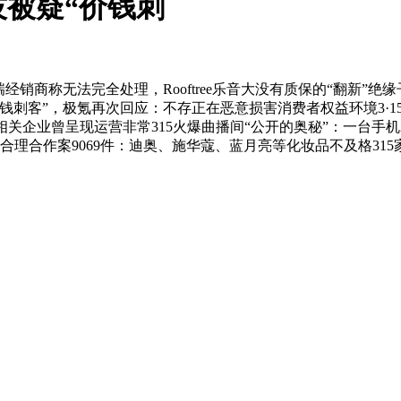
技被疑“价钱刺
称无法完全处理，Rooftree乐音大没有质保的“翻新”绝缘
价钱刺客”，极氪再次回应：不存正在恶意损害消费者权益环境3·
播电商相关企业曾呈现运营非常315火爆曲播间“公开的奥秘”：一台
合理合作案9069件：迪奥、施华蔻、蓝月亮等化妆品不及格31