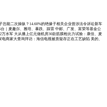
子岂能二次操纵？14.60%的绝缘子相关企业曾涉法令诉讼新车
15台｜麦趣尔、雅培、暴跌、踩雷 中邮、广发、富荣等基金公
手机2万水军 大从播上亿元做机房30款筋膜枪比力试验：康佳、麦
5家电商家大查询拜访：海信电视被质疑存正在工艺缺陷 美的、