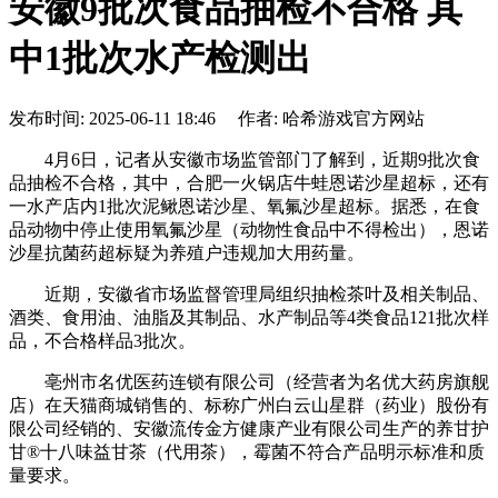
安徽9批次食品抽检不合格 其
中1批次水产检测出
发布时间: 2025-06-11 18:46 作者: 哈希游戏官方网站
4月6日，记者从安徽市场监管部门了解到，近期9批次食
品抽检不合格，其中，合肥一火锅店牛蛙恩诺沙星超标，还有
一水产店内1批次泥鳅恩诺沙星、氧氟沙星超标。据悉，在食
品动物中停止使用氧氟沙星（动物性食品中不得检出），恩诺
沙星抗菌药超标疑为养殖户违规加大用药量。
近期，安徽省市场监督管理局组织抽检茶叶及相关制品、
酒类、食用油、油脂及其制品、水产制品等4类食品121批次样
品，不合格样品3批次。
亳州市名优医药连锁有限公司（经营者为名优大药房旗舰
店）在天猫商城销售的、标称广州白云山星群（药业）股份有
限公司经销的、安徽流传金方健康产业有限公司生产的养甘护
甘®十八味益甘茶（代用茶），霉菌不符合产品明示标准和质
量要求。