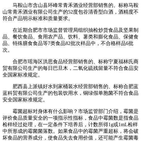
马鞍山市含山县环峰常青禾酒业经营部销售的、标称马鞍
山常青禾酒业有限公司生产的52度包谷清香型白酒，酒精度不
符合产品明示标准和质量要求。
在近期合肥市市场监督管理局组织抽检炒货食品及坚果制
品、餐饮食品、食用农产品、饮料、薯类和膨化食品、保健食
品、特殊膳食食品等7类食品82批次样品中，不合格样品6批
次。
合肥市瑶海区洪思食品经营部销售的、标称宁夏福林氏商
贸有限公司生产的每日巴旦木，二氧化硫残留量不符合食品安
全国家标准规定。
肥西县上派镇好水到家桶装水经营部销售的、标称合肥蓝
蓝科贸有限公司生产的包装饮用水，铜绿假单胞菌不符合食品
安全国家标准规定。
霉菌超标对身体有什么影响？市场监管部门介绍，霉菌是
评价食品质量安全的一项指示性指标，食品中霉菌数是指食品
检样经过处理，在一定条件下培养后，计数所得1g或1mL检样
中所形成的霉菌菌落数。如果食品中的霉菌严重超标，将会破
坏食品的营养成分，使食品失去食用价值，还可能产生霉菌毒