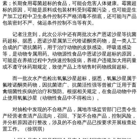
素；长期食用霉菌超标的食品，可能会危害人体健康。霉菌超
标的原因，可能是原料或包装材料受到霉菌污染，也可能是生
产加工过程中卫生条件控制不严格消毒不彻底，还可能与产品
包装密封不严、储运条件控制不当等有关。
记者注意到，此次公示中还有两批次水产恩诺沙星等抗菌
药超标。据悉，恩诺沙星属第三代喹诺酮类药物，是一类人工
合成的广谱抗菌药，用于治疗动物的皮肤感染、呼吸道感染
等，是动物专属用药。动物源性食品中恩诺沙星超标的原因，
可能是在养殖过程中为快速控制疫病，养殖户违规加大用药量
或不遵守休药期规定，致使产品上市销售时药物残留超标。
而一批次水产也检出氧氟沙星超标，据悉，氧氟沙星属于
氟喹诺酮类药物，因抗菌谱广、抗菌活性强等曾被广泛用于畜
禽细菌性疾病的治疗和预防。根据相关规定，在食品动物中停
止使用氧氟沙星（动物性食品中不得检出）。
对抽检中发现的不合格产品，属地市场监管部门已责令生
产经营者查清产品流向，召回、下架不合格产品，控制风险，
并分析原因进行整改，涉及的不合格产品已按要求开展核查处
置工作。（徐琪琪）