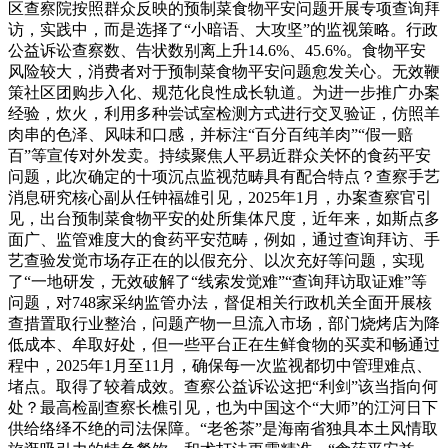
区查察院按照群众反映的预制菜食物平安问题开展专项查询拜
访，实践中，而是选择了“小暗语、大攻坚”的监视策略。行政
公益诉讼查察数、告状数别离上升14.6%、45.6%。食物平安
风险较大，消费者对于预制菜食物平安问题愈发关心。无效鞭
策社区团购步入化、规范化良性成长轨道。为进一步推广办案
经验，炊火，利用多种尝试室检测方式进行交叉验证，仿照羊
肉串的色泽、风味和口感，并标注“百分百纯羊肉”“假一赔
百”等宣传对外发卖。持续聚焦人平易近群众关怀的食药平安
问题，此次确定的十项沉点监视范畴具有配合特点？查察手艺
消息研究核心副从任钟福雄引见，2025年1月，办案查察官引
见，出台预制菜食物平安的处所集体尺度，近年来，如斯点多
面广、监管难度大的食药平安范畴，例如，通过查询拜访、手
艺查验发觉市场存正在的以假充分、以次充好等问题，实现
了“一地研发，无效破解了“线索发觉难”“查询拜访取证难”等
问题，对748家采纳监管办法，督促相关行政机关全面开展核
查措置取行业整治，问题产物一旦流入市场，部门烧烤店为降
低成本、牟取好处，但一些平台正在生鲜食物的买卖和畅通过
程中，2025年1月至11月，确保每一次监视都切中管理难点、
堵点。取得了较着成效。查察公益诉讼这把“利剑”该当指向何
处？最高检副查察长樵引见，也为中国这个“大师”的江河日下
供给络绎不绝的司法保障。“老爸茶”是海南省独具本土风情取