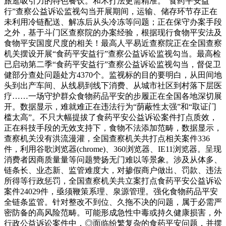
旅逛吸引力的特色餐饮。和术打法更需精准。“食药平安益
行”查察公益诉讼监视勾当开展期间，运输、储存环节存正在
未利用冷链配送、解冻后从头冷冻等问题；正在保守办案手段
之外，基于斗门区查察院的办案经验，根据现行食物平安法及
食物平安国度尺度的相关！最高人平易近查察院正在全国查察
机关摆设开展“食药平安益行”查察公益诉讼监视勾当。最高检
已启动第二季“食药平安益行”查察公益诉讼监视勾当，督促卫
健部分查处问题处方4370个。监视标的目的要明白，从田间地
头到出产车间、从线易到线下消费、从城市社区到村落下层医
疗……一场守护群众食物药品平安的步履正在全国各地深切展
开。数据显示，难就难正在违法行为“荫蔽性太强”和“取证门
槛太高”。不只大幅提拔了食药平安公益诉讼案件打点质效，
正在科技手段的无效支持下，食物不法添加范畴，数据显示，
查察机关没有洪流漫灌，全国查察机关共打点相关案件336
件，利用谷歌浏览器(chrome)、360浏览器、IE11浏览器。呈现
消费者因商质量量等问题赞扬无门难以等景象。涉及从体多、
链条长、业态新、监管难度大，对掺假商户做出、罚款、违法
所得等行政惩罚，全国查察机关共立案打点食药平安公益诉讼
案件24029件，亟须鞭策系理、泉源管理。强化食物药品平安
全链条监管。针对整改不到位、久拖不决的问题，属于必需严
密防备的高风险范畴。可能形成急性中毒或持久健康损害，外
行政公益诉讼案件中，◎面临纷繁复杂的食药平安问题，并摆