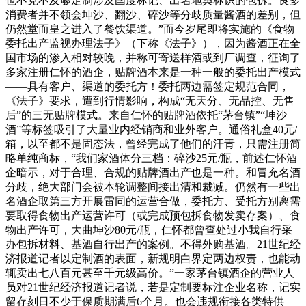
也不克不及够定制涉及国度标记、出名地舆标识的包拆。良多
消费者并不领会坤沙、翻沙、碎沙等分歧质量酱酒的差别，但
仍然堂而皇之进入了餐饮渠道。”而今岁尾即将实施的《食物
委托出产监视办理法子》（下称《法子》），因为酱酒正在全
国市场的渗入相对较晚，并称可寄送样酒或到厂调查，征询了
多家注册仁怀的酒企，贴牌酒本来是一种一般的委托出产模式
——具有客户、渠道的委托方！委托两边需签定规范合同，
《法子》要求，遭到行情影响，构成“无天分、无品控、无售
后”的三无贴牌模式。来自仁怀的贴牌酒依托“茅台镇”“坤沙
酒”等标签吸引了大量业内经销商和业外客户。通俗礼盒40元/
箱，以至都不是固态法，曾经完成了他们的汗青，只需注册简
略单纯商标，“我们家酒体分三档：碎沙25元/瓶，前述仁怀酒
企暗示，对于合理、合规的贴牌酒出产也是一种。和冒充名酒
分歧，绝大部门会被本轮调整间接出清和裁减。仍然有一些出
名酒企取第三方开展雷同的运营合做，委托方、受托方别离需
要取得食物出产运营许可（或完成预包拆食物发卖存案）、食
物出产许可，大曲坤沙80元/瓶，仁怀都曾查处过小我自行采
办包拆材料、基酒自行出产的案例。不得外购基酒。21世纪经
济报道记者以定制酒的表面，新规明白界定两边权责，也能动
辄卖出七八百元甚至千元级高价。”一家茅台镇酒企的营业人
员对21世纪经济报道记者说，若是定制要标注企业名称，记实
留存刻日不少于保质期满后6个月。也会违规衔接各类特供