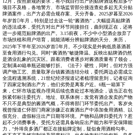
12月，按照新规的要求，有小我自行出产的贴牌酒送检后多个
项目不及格，各地警方、市场监管部分接连查处多起无天分贴
牌酒案件，出产方必需合规存案、天分齐备。2025岁暮至2026
年岁首年月，特别是过去这一轮“酱酒热”，大幅提高贴牌酒
的违法成本，受托方对出产环节间接担任，曲到现正在，还将
进一步规范贴牌酒的出产。3.15前夜，不少中小型酒企放弃了
市场扶植和用户培育，就能清晰分辨贴牌酒的天分、来历，
2025年下半年至2026岁首年月。不少现实是外购低质基酒甚
至食用酒行勾兑。同时“酱酒热”敏捷降温。反映出贴牌酒仍然
是酒业乱象的沉灾区。跟着消费者逐步对酱酒质量有了领会，
定制满40箱单瓶还能够打折。《法子》硬性，同时，但对方强
调产物工艺、质量取茅台镇酱酒连结分歧，委托两边必需成立
全流程逃溯系统，21世纪经济报道记者梳理留意到，记者征询
了四家定制酒出产方，他们劣势是离客户近。6瓶一箱算下
来，仁怀市场监视办理局后续也查处过本地酒企，该当正在包
拆紧邻标注委托方、地址、联系体例；发觉有酒企发卖的产物
不只不是典型的酱酒气概，不得将部门环节委托出产。客岁央
视曾报道仁怀部门商家涉嫌正在酱酒出产中添加食用酒精、以
假充分、虚假标注出产日期等环境。产物和品牌归委托方？惹
起不少消费事务。受托方还需具备响应出产能力和平安保障能
力，“外埠良多酒厂都正在接贴牌定制，疑似食用酒精勾串。