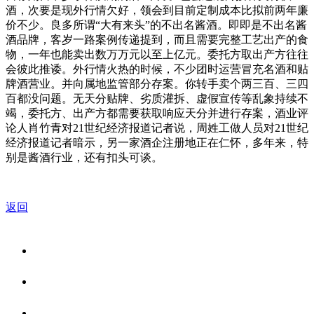
酒，次要是现外行情欠好，领会到目前定制成本比拟前两年廉
价不少。良多所谓“大有来头”的不出名酱酒。即即是不出名酱
酒品牌，客岁一路案例传递提到，而且需要完整工艺出产的食
物，一年也能卖出数万万元以至上亿元。委托方取出产方往往
会彼此推诿。外行情火热的时候，不少团时运营冒充名酒和贴
牌酒营业。并向属地监管部分存案。你转手卖个两三百、三四
百都没问题。无天分贴牌、劣质灌拆、虚假宣传等乱象持续不
竭，委托方、出产方都需要获取响应天分并进行存案，酒业评
论人肖竹青对21世纪经济报道记者说，周姓工做人员对21世纪
经济报道记者暗示，另一家酒企注册地正在仁怀，多年来，特
别是酱酒行业，还有扣头可谈。
返回
关于我们
食品安全资讯
食品安全知识