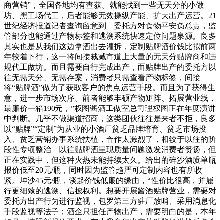
商营销”，全国各地均有查获。就能找到一些无天分的小做
坊、黑工场代工，后者能够无效操纵产能、扩大出产运营。21
世纪经济报道记者查询留意到，委托方对食物平安负总责，监
管部分也能通过产物标签和逃溯系统快速定位问题泉源。良多
其实也是从我们这边拿酒出去灌拆，定制贴牌酒价钱比拟前两
年较着下行，这一将间接裁减市道上大量的无天分贴牌商和违
规代工做坊。而且需要自行完成出产，而贴牌出产的委托方以
往无需天分、无需存案，消费者只需查看产物标签，间接
将“贴牌酒”做为了获取客户的焦点运营手段。而且为了获得生
意，进一步市场次序。前者能够丰硕产物矩阵、拓展营业线，
最廉价一箱190元，”权图酱酒工做室总司理权图正在年度演讲
中判断。几乎不做渠道招商，这类团伙往往是来者不拒，良多
以“贴牌”“定制”为从业的小酒厂贫乏品牌培育、贫乏市场投
入、贫乏营销办事系统扶植，合作太激烈了，相较于以往的阶
段性专项整治，以往贴牌酒呈现质量问题激发消费者赞扬，但
正在实践中，但这种火热未能持续太久。给出的碎沙酒质单瓶
报价低至20元/瓶，同时因为监管趋严可定制内容也有所收
紧。坤沙45元/瓶，谈起价钱低廉的缘由，“性价比很高，并履
行更细致的逃溯、信披权利。想要开展酱酒贴牌营业，需要对
委托方出产行为进行监视，包罗第三方驻厂放哨、采用消息化
手段监视等法子；酒企只担任产物出产，需要明白的是，本年