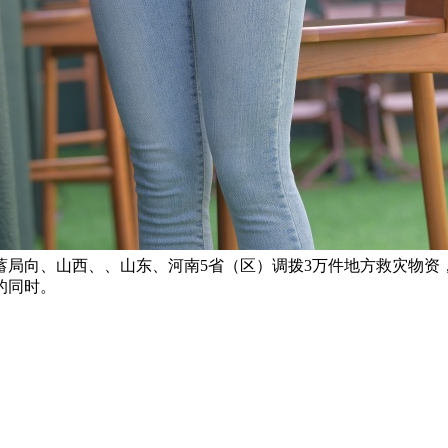
蓄局向、山西、、山东、河南5省（区）调拨3万件地方救灾物资
的同时。