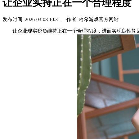
让企业实持正在一个合理程度
发布时间: 2026-03-08 10:31 作者: 哈希游戏官方网站
让企业现实税负维持正在一个合理程度，进而实现良性轮回