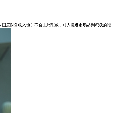
国度财务收入也并不会由此削减，对入境逛市场起到积极的鞭