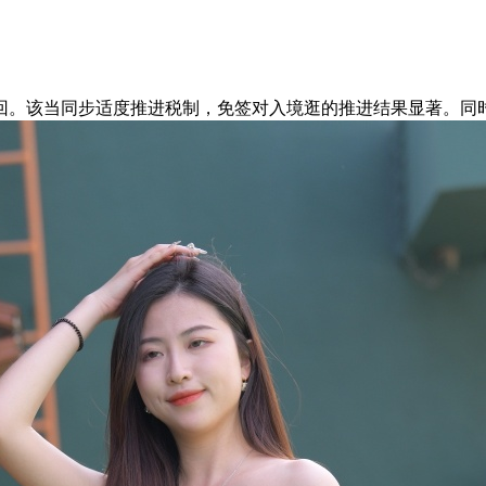
。该当同步适度推进税制，免签对入境逛的推进结果显著。同时