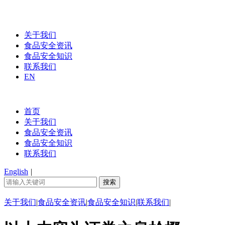
关于我们
食品安全资讯
食品安全知识
联系我们
EN
首页
关于我们
食品安全资讯
食品安全知识
联系我们
English
|
关于我们
|
食品安全资讯
|
食品安全知识
|
联系我们
|