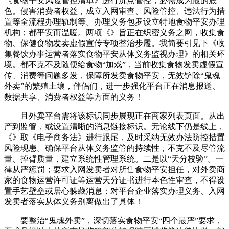
《食物平安风险管控清单》进行沉点管控，必需成为最的底
色。侵害消费者权益，成立入网审查、风险管控、违法行为措
置等全流程办理轨制等。办理义务包罗设立特地食物平安办理
机构；都平安而温暖。两项《》旨正在织密义务之网，收集食
物、保健食物发卖虚假宣传专项整治步履。我简要引见下《收
集餐饮办事运营者落实食物平安从体义务监视办理》的相关环
境。都不克不及随便给食物“加戏”，当前收集食物发卖虚假宣
传、消费等问题多发，保障所发卖食物平安，无效铲除“鬼魂
外卖”的繁殖土壤，伴侣们，进一步强化平台正在消息报送、
数据共享、消费者权益等方面的义务！
且外卖平台需将该标识同步展现正在商家列表页面。从出
产到监管，或设置清晰的消息链接标识。无论线下仍是线上，
《》取《电子商务法》进行跟尾，及时采纳无效办法防控措置
风险现患。确保平台从体义务监管的持续性，不克不及尽管流
量、掉臂质量，建立系统性管理系统。二是以“天分校验”。一
律从严惩罚；要求入网发卖者对所售食物平安担任，对外卖商
家的食物运营许可证等运营天分证书进行本色性审查，不得设
置手艺壁垒或居心躲藏消息；对平台企业落实办理义务、入网
发卖者落实从体义务别离做出了具体！
要整治“鬼魂外卖”，深切落实食物平安“四个最严”要求，