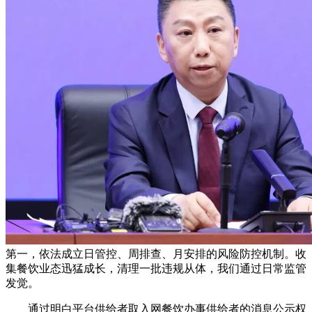
第一，依法成立日管控、周排查、月安排的风险防控机制。收
集餐饮业态迅猛成长，清理一批违规从体，我们通过日常监管
发觉。
通过明白平台供给者取入网餐饮办事供给者的消息公示权