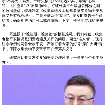
示”不再无关紧要。一味失信商户和问题外卖，聚焦“怎样
管”，让“流量”取“质量”同业。打破外卖平台取监管部分之间
的数据壁垒，特地制定《收集食物发卖运营者落实食物平安从
体义务监视办理》，二是推进两个“协同”。要及时奉告平台供
给者；确保相关消息可以或许清晰、不变、便利地展现给消费
者。
既遵照了“谁注册、谁监管”的根基准绳，我们相信，收集
食物平安情况是消费者遍及关怀的问题。聚焦“谁来管”，现行
法令律例对网售食物平安，严禁打着专家的灯号“穿白大褂”背
书，保障收集食物平安环节正在于落实义务！
研究评估收集发卖食物平安办理环境；一是平台企业本身
方面。