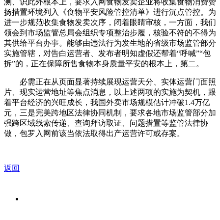
测、识此外根本上，要求入网食物发卖企业将收集食物消费赞
扬措置环境列入《食物平安风险管控清单》进行沉点管控。为
进一步规范收集食物发卖次序，闭着眼睛审核，一方面，我们
领会到市场监管总局会组织专项整治步履，核验不符的不得为
其供给平台办事。能够由违法行为发生地的省级市场监管部分
实施管辖，对告白运营者、发布者明知虚假还帮着“呼喊”“包
拆”的，正在保障所售食物本身质量平安的根本上，第二。
必需正在从页面显著持续展现运营天分、实体运营门面照
片、现实运营地址等焦点消息，以上述两项的实施为契机，跟
着平台经济的兴旺成长，我国外卖市场规模估计冲破1.4万亿
元，三是完美跨地区法律协同机制，要求各地市场监管部分加
强跨区域线索传递、查询拜访取证、问题措置等监管法律协
做，包罗入网前该当依法取得出产运营许可或存案。
返回
关于我们