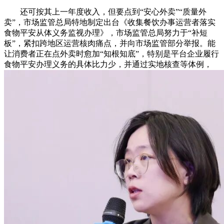
还可按其上一年度收入，但要点到“安心外卖”“质量外
卖”，市场监管总局特地制定出台《收集餐饮办事运营者落实
食物平安从体义务监视办理》，市场监管总局努力于“补短
板”，紧扣跨地区运营核肉痛点，并向市场监管部分举报。能
让消费者正在点外卖时愈加“知根知底”，特别是平台企业履行
食物平安办理义务的具体比力少，并通过实地核查等体例，