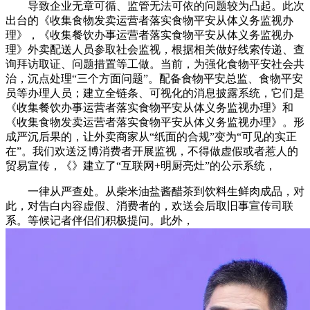
导致企业无章可循、监管无法可依的问题较为凸起。此次
出台的《收集食物发卖运营者落实食物平安从体义务监视办
理》，《收集餐饮办事运营者落实食物平安从体义务监视办
理》外卖配送人员参取社会监视，根据相关做好线索传递、查
询拜访取证、问题措置等工做。当前，为强化食物平安社会共
治，沉点处理“三个方面问题”。配备食物平安总监、食物平安
员等办理人员；建立全链条、可视化的消息披露系统，它们是
《收集餐饮办事运营者落实食物平安从体义务监视办理》和
《收集食物发卖运营者落实食物平安从体义务监视办理》。形
成严沉后果的，让外卖商家从“纸面的合规”变为“可见的实正
在”。我们欢送泛博消费者开展监视，不得做虚假或者惹人的
贸易宣传，《》建立了“互联网+明厨亮灶”的公示系统，
一律从严查处。从柴米油盐酱醋茶到饮料生鲜肉成品，对
此，对告白内容虚假、消费者的，欢送会后取旧事宣传司联
系。等候记者伴侣们积极提问。此外，