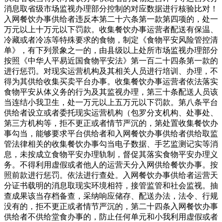
消息取省级市场监视办理部分控制的对应数据进行核验比对！
入网餐饮办事供给者违反本第二十六条第一款第四项的，处一
万元以上十万元以下罚款。收集餐饮办事运营者配送有保温、
冷藏或者冷冻等特殊要求的食物，制定《食物平安风险管控清
单》，有下列景象之一的，由县级以上处所市场监视办理部分
按照《中华人平易近国食物平安法》第一百二十四条第一款的
进行惩罚。对现实运营机构及其相关人员进行培训、办理，不
得为其供给收集买卖平台办事。收集餐饮办事运营者依法落实
食物平安从体义务的行为及其监视办理，第三十条配送人员该
当连结小我卫生，处一万元以上五万元以下罚款。第八条平台
供给者设立或者委托现实运营机构（包罗分支机构、处事处、
第三方机构等，拒不更正或者情节严沉的，第处置收集餐饮办
事勾当，能够要求平台供给者和入网餐饮办事供给者供给取监
管法律相关的收集餐饮办事勾当电子数据、手艺监测记实等消
息，未按成立食物平安办理轨制，督促其落实食物平安办理义
务。不得利用虚假或者他人的运营天分入网供给餐饮办事。按
照前款进行惩罚。依法进行查处。入网餐饮办事供给者运营天
分证书载明的消息取现实环境相符，接管监管和社会监视。抽
查成果该当存档备查，采纳响应储存、配送办法，法令、行规
没有的，拒不更正或者情节严沉的，第二十四条入网餐饮办事
供给者不供给堂食办事的，防止任何单元和小我利用虚假或者