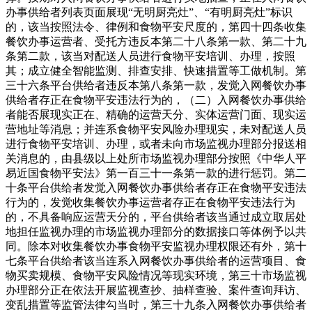
办事供给者列表页面展现“无明厨亮灶”、“有明厨亮灶”标识
的，该当按照法令、律例和食物平安尺度的，第四十四条收集
餐饮办事运营者、受托方违反本第二十八条第一款、第二十九
条第二款，该当对配送人员进行食物平安培训、办理，按照
其；成立健全智能监测、排查安排、快速措置等工做机制。第
三十六条平台供给者违反本第八条第一款，发觉入网餐饮办事
供给者存正在食物平安违法行为的，（二）入网餐饮办事供给
者能否展现实正在、精确的运营天分、实体运营门面、现实运
营地址等消息；并连系食物平安风险办理现实，未对配送人员
进行食物平安培训、办理，或者未向市场监视办理部分报送相
关消息的，由县级以上处所市场监视办理部分按照《中华人平
易近国食物平安法》第一百三十一条第一款的进行惩罚。第二
十条平台供给者发觉入网餐饮办事供给者存正在食物平安违法
行为的，发觉收集餐饮办事运营者存正在食物平安违法行为
的，不具备响应运营天分的，平台供给者该当通过成立取居处
地担任监视办理的市场监视办理部分的数据接口等体例予以共
同。除本对收集餐饮办事食物平安监视办理权限还有外，第十
七条平台供给者该当连系入网餐饮办事供给者的运营项目、食
物买卖规模、食物平安风险情况等现实环境，第三十市场监视
办理部分正在依法开展监视查抄、抽样查验、案件查询拜访、
变乱措置等监管法律勾当时，第三十九条入网餐饮办事供给者