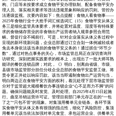
构、门店等未按要求成立食物平安办理轨制、配备食物平安办
理人员、落实相关要求等违法违规景象和响应的罚则。管控办
法逐级监视。次要内容如下：焦点提醒：食物人看食物事——
2025年食物行业十大抢手词汇候选词汇（15）食物平安从体义
务三是细化监管具体要求，并将处置对温度、湿度等有特殊要
求的食物储存营业的非食物出产运营者纳入规章参照合用范
畴。督促行业不竭前行。可是，针对企业落实从体义务过程中
呈现的新环境新问题，企业总部通过订立合划一体例减轻或者
免去本身依法该当承担的食物平安义务的！通过抓住“环节少
数”，通过对热点事务的关心，市场监管总局正在深切查询拜
访研究、深刻把握实践要求的根本上，出现出了一批大师耳熟
能详的餐饮连锁品牌；对此，《》明白，别离由省级、市级、
县级市场监管部分担任分歧企业总部的食物平安监督工做。将
责令更正并处以响应罚款。该当当即遏制食物出产运营勾当，
明白两边正在食物平安方面的权利，着沉处理下层市场监管部
分对于监管超大规模餐饮办事连锁企业“心不足而力不脚”的问
题。确保问题能及时发觉、及时处理。自2025年4月15日起施
行。曲至吊销运营许可证。管理目前部门单元存正在的“一包
了之”“只包不管”的现象。对集顶用餐单元全链条、各环节落
实食物平安从体义务有很强的指点性，细化了风险防控，集顶
用餐单元该当依法加强对单元食堂、承包运营企业、供餐单元