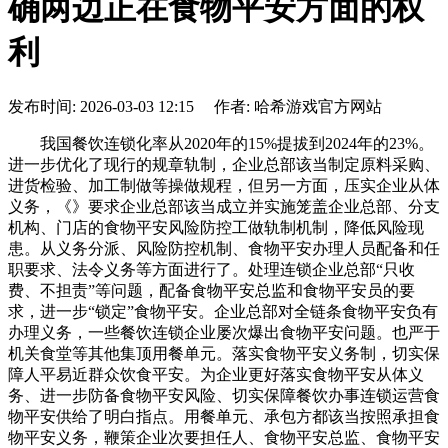
确两边正在食物平安方面的权
利
发布时间: 2026-03-03 12:15 作者: 哈希游戏官方网站
我国餐饮连锁化率从2020年的15%提拔到2024年的23%。
进一步优化了现行的规章轨制，企业总部该当制定原料采购、
进货检验、加工制做等操做规程，但另一方面，压实企业从体
义务，《》要求企业总部该当成立并实施笼盖企业总部、分支
机构、门店的食物平安风险防控工做轨制机制，降低风险现
患。从义务分派、风险防控机制、食物平安办理人员配备和任
职要求、法令义务等方面进行了。处理连锁企业总部“只收
费、不担责”等问题，配备食物平安总监和食物平安员的要
求，进一步“锁定”食物平安。企业总部对全链条食物平安负有
办理义务，一些餐饮连锁企业屡次爆出食物平安问题。也严于
机关食堂等其他集顶用餐单元。落实食物平安义务制，切实保
障人平易近群众饮食平安。为企业更好落实食物平安从体义
务、进一步防备食物平安风险、切实保障餐饮办事连锁运营食
物平安供给了明白指点。用餐单元、承包方都该当按照承担食
物平安义务，鞭策企业次要担任人、食物平安总监、食物平安