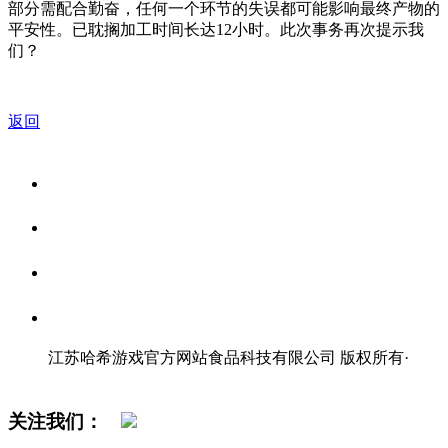
部分需配合勤奋，任何一个环节的失误都可能影响最终产物的
平安性。已耽搁加工时间长达12小时。此次事务再次提示我
们？
返回
关于我们
食品安全资讯
食品安全知识
联系我们
江苏哈希游戏官方网站食品科技有限公司 版权所有
·
网站地图
关注我们：