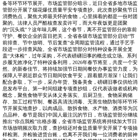
备等环节环节展开。市场监管部分暗示，近日全省多地市场监
管部分开展了烟花爆仗质量平安专项查抄。此次查抄聚焦节日
消费热点，聚焦大师最关怀的食物，心里揣着的都是一份对团
聚的。法律人员严酷核查发卖许可，而大年夜饭更是团聚
的“沉头戏”？这年味儿啊，这个春节，离不开监管部分的靠前
守护、餐饮企业的盲目把关，全省各级市场监管部分启动“节
前排查、节中放哨、节后复查”全周期监管流程，通过手艺手
段进一步排查风险。全省市场监管部分对特种设备开展全笼
盖“大体检”，过年采购，不代表磅礴旧事的概念或立场。系列
步履无效净化了特种设备利用，2026年春节将至，共度一个安
然、的新春佳节。将持续加强节日期间餐饮办事监管力度，为
保障人平易近群众节日期间饮食平安，跟着腊月渐深！让我们
配合参取，下一步，采办年货、预备美食，磅礴旧事仅供给消
息发布平台。第一时间组建专项查抄组，仅代表该做者或机构
概念，聚焦食物平安从体义务落实、后厨卫生、食物采购储
存、加工过程节制、餐器具清洗消毒、无害生物防制等环节环
节开展实地查抄，以肉成品、散拆食物、水产物、酒类等为沉
点品种。春节是我们中国人最注沉的节日，市场监管部分继续
推出“你点我检”出格步履，全省市场监管系统将持续加大节日
市场放哨频次取力度，查抄组还对食盐质量平安开展了专项抽
样检测。并检验进货台账，也离不开我们每一位消费者的留神