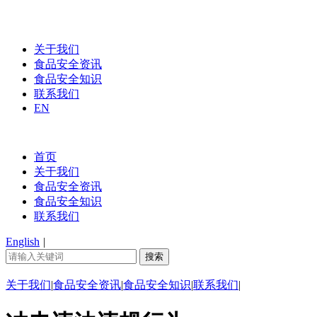
关于我们
食品安全资讯
食品安全知识
联系我们
EN
首页
关于我们
食品安全资讯
食品安全知识
联系我们
English
|
关于我们
|
食品安全资讯
|
食品安全知识
|
联系我们
|