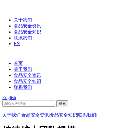
关于我们
食品安全资讯
食品安全知识
联系我们
EN
首页
关于我们
食品安全资讯
食品安全知识
联系我们
English
|
关于我们
|
食品安全资讯
|
食品安全知识
|
联系我们
|