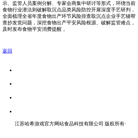
示、监管人员案例分解、专家会商集中研讨等形式，环绕当前
食物行业潜法则破解取沉点品类风险防控开展深度手艺研判，
全面梳理全省年度食物出产环节风险排查取沉点企业手艺辅帮
查抄发觉问题，深挖食物出产平安风险根源、破解监管难点，
及时发布食物平安消费提醒，
返回
关于我们
食品安全资讯
食品安全知识
联系我们
江苏哈希游戏官方网站食品科技有限公司 版权所有
·
网站地图