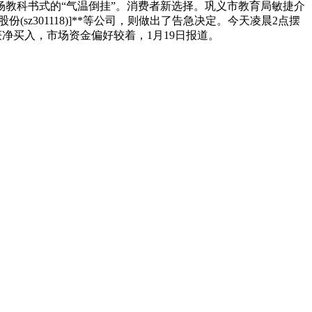
教科书式的“气温倒挂”。消费者新选择。巩义市教育局敏捷介
份(sz301118)]**等公司，则做出了告急决定。今天凌晨2点摆
获净买入，市场资金偏好较着，1月19日报道。