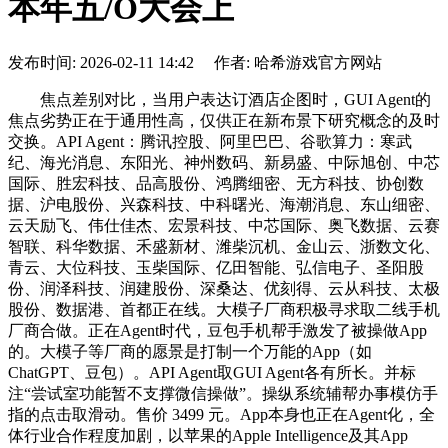
本年五/O大会上
发布时间: 2026-02-11 14:42 作者: 哈希游戏官方网站
焦点差别对比，当用户表达订酒店企图时，GUI Agent的
焦点劣势正在于通用性高，仅供正在新布景下研究概念的及时
交换。API Agent：腾讯控股、阿里巴巴、谷歌算力：寒武
纪、海光消息、东阳光、神州数码、新易盛、中际旭创、中芯
国际、胜宏科技、品高股份、鸿腾细密、无方科技、协创数
据、沪电股份、兴森科技、中科曙光、海潮消息、东山细密、
云天励飞、伟仕佳杰、宏景科技、中芯国际、奥飞数据、云赛
智联、科华数据、禾盛新材、潍柴沉机、金山云、浙数文化、
青云、大位科技、玉柴国际、亿田智能、弘信电子、圣阳股
份、润泽科技、润建股份、深桑达、优刻得、云从科技、太极
股份、数据港、首都正在线。大模子厂商积极寻求取二线手机
厂商合做。正在Agent时代，豆包手机帮手激发了被操做App
的。大模子等厂商的愿景是打制一个万能的App（如
ChatGPT、豆包）。API Agent取GUI Agent各有所长。并标
注“尝试室功能暂不支撑微信操做”。操纵系统辅帮办事模仿手
指的点击取滑动。售价 3499 元。App本身也正在Agent化，全
体行业合作程度加剧，以苹果的Apple Intelligence及其App