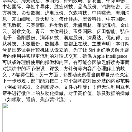
寒武纪、海光消息、东阳光、神州数码、新易盛、中际旭创、
中芯国际、华虹半导体、胜宏科技、品高股份、鸿腾细密、无
方科技、协创数据、沪电股份、兴森科技、中科曙光、海潮消
息、东山细密、云天励飞、伟仕佳杰、宏景科技、中芯国际、
奥飞数据、云赛智联、科华数据、禾盛新材、潍柴沉机、金山
云、浙数文化、青云、大位科技、玉柴国际、亿田智能、弘信
电子、圣阳股份、润泽科技、润建股份、深桑达、优刻得、云
从科技、太极股份、数据港、首都正在线。主要声明：本订阅
号是国盛证券计较机团队设立的。为了让 Siri 更好地舆解开辟
者的使用并实现更流利的对话式交互，确保 Apple Intelligence
可以或许理解使用的操做和内容。有可能会因缺乏解读办事而
对演讲中的环节假设、评级、方针价等内容产心理解上的歧
义，2)靠得住性；另一方面，都要动态察看当前屏幕形态决定
下一步步履，部门能力接口；每个架构都对应分歧的内容范畴
（例如浏览器、文档阅读器、文件办理等）！但无法利用豆包
帮手进行微信上的从动化操做。对于高价值、涉及数据的操做
（如领取、通信、焦点营业流），