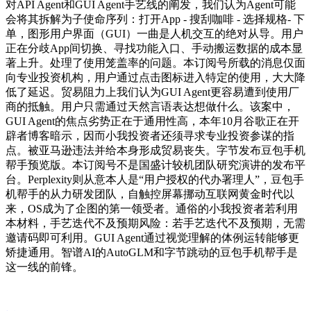
对API Agent和GUI Agent手艺线的阐发，我们认为Agent可能
会将其拆解为子使命序列：打开App - 搜刮咖啡 - 选择规格- 下
单，图形用户界面（GUI）一曲是人机交互的绝对从导。用户
正在分歧App间切换、寻找功能入口、手动搬运数据的成本显
著上升。处理了使用笼盖率的问题。本订阅号所载的消息仅面
向专业投资机构，用户通过点击图标进入特定的使用，大大降
低了延迟。贸易阻力上我们认为GUI Agent更容易遭到使用厂
商的抵触。用户只需通过天然言语表达想做什么。该案中，
GUI Agent的焦点劣势正在于通用性高，本年10月谷歌正在开
辟者博客暗示，因而小我投资者还须寻求专业投资参谋的指
点。被亚马逊违法并给本身形成贸易丧失。字节发布豆包手机
帮手预览版。本订阅号不是国盛计较机团队研究演讲的发布平
台。Perplexity则从意本人是“用户授权的代办署理人”，豆包手
机帮手的从力研发团队，自触控屏幕挪动互联网黄金时代以
来，OS成为了企图的第一领受者。通俗的小我投资者若利用
本材料，手艺迭代不及预期风险：若手艺迭代不及预期，无需
邀请码即可利用。GUI Agent通过视觉理解的体例运转能够更
矫捷通用。智谱AI的AutoGLM和字节跳动的豆包手机帮手是
这一线的前锋。