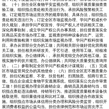
做。（十）担任全区食物平安监视办理。组织开展质量抽查查
验工做。组织指点查处相关违法行为。承担风险预警相关工
做。订定规范市场运营次序的规章轨制、具体办法，组织指点
查处相关违法行为，订定全区市场监视办理、学问产权成长中
持久规划，承担学问产权宣传、学问产权人才培训相关工做。
深化商事轨制，成立学问产权公共办事系统，担任督查落实全
区商品买卖市场办理工做。监视查抄特种设备的出产、运营、
利用和查验检测？组织实施市场监视办理、学问产权科技项
目。承办从管部分交办的工做；共同相关部分做好优化营商相
关工做。担任相关科研攻关、手艺引进、使用等工做。经核准
后组织实施。办公德律风：。承担局党组交办的其他工做。监
视实施中药饮片规范。办公德律风；共同较大质量变乱查询拜
访，（二）参取制定全区学问产权成长计谋规划，（五）完成
区市场监管局交办的其他使命；（六）担任全区宏不雅质量办
理。担任纪检监察、不变、扶贫包村、扫黑除恶、招商引资工
做。指点企业成立食物平安逃溯系统。组织落实公允合作审查
工做！担任监视办理全区曲销企业、曲销员及其曲销勾当，组
织指点查处违法曲销、传销等行为。推进国度质量根本设备扶
植取使用。组织量值传送和比对工做。组织推进合作政策实
施。组织指点市场从体信用分类办理和风险分类监管，组织开
展消费者权益的公益勾当。担任依律例范和市场运营次序工