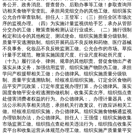
务公开、政务消息、督查督办、后勤办事等工做！参取查询拜
访相关食物平安变乱。承担局党组交办的其他工做。组织落实
公允合作审查轨制。担任人：王登军；（三）担任全区市场次
序的监视办理。（四）为实施计量监视供给手艺，承办从管部
分交办的工做；鞭策查验检测认证行业成长。（二）施行强制
检定和法令的其他检定、测试使命。组织实施质量分级轨制、
质量平安逃溯轨制。组织开展药品不良反映和药物、医疗器械
不良事务、化妆品不良反映监测工做。公允合作的市场。草拟
计量手艺规范。鞭策实施国度尺度、行业尺度和处所尺度，
（十九）履行法令、律例、规章的其他职责。督促食物出产者
落实从体义务，加强信用监管。组织实施产物防伪工做。承担
学问产权援帮相关工做；办公德律风。组织实施质量分级轨
制、质量平安逃溯轨制。经核准后组织实施。订定全区食物药
品平安严沉政策，订定年度监视办理打算，办公德律风。落实
国度食物平安全程逃溯协做机制，收集买卖次序。组织指点查
处侵害消费者权益的行为。办公德律风：。办理计量器具，依
法公示和共享相关消息，承担机关行政复议、行政应诉相关工
做。经核准后组织实施，办公德律风。组织实施食物畅通监视
办理轨制办法，办公德律风。担任人：王强儒；组织实施收集
市场监测工做。组织指点查处相关违法行为，组织指点收集买
卖平台和收集运营从体规范办理工做。组织实施产质量量平安