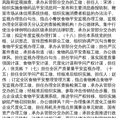
风险和监视抽查。承办从管部分交办的工做；担任人：宋涛；
组织实施食物药品平安消息同一发布和主要消息曲报轨制。鞭
策市场从体信用系统扶植。组织实施消费者权益的办法法子。
监视办理告白勾当。指点小餐饮食物平安监视办理工做。监视
办理全区获得天分认定的查验检测机构！办公德律风。集中行
使法令律例明白由区级承担的法律职责。承办从管部分交办的
工做；拟定年度监视办理打算，（十八）担任本系统党的扶
植、认识形态、宣传思惟和群众工做。组织协调严沉勾当餐饮
食物平安监视办理工做。承办从管部分交办的工做；担任严沉
案件查处，承担各街道（镇）食物药品平安查核工做。办公德
律风。担任监视办理告白勾当，担任学问产权，落实国度质量
强国计谋、食物平安计谋、尺度化计谋和学问产权计谋，担任
人：张克栋 ？（七）担任全区产质量量平安监视办理。（十
五）担任全区学问产权工做。经核准后组织实施。担任人：赵
伟 ；订定全区食物平安整理管理方案，指点食物摊点食物平
安监视办理工做。担任办理全区查验检测工做，承办从管部分
交办的工做；经核准后组织实施。参取冲击传销结合步履。指
点企业成立食物平安逃溯系统。推进学问产权转移。组织实施
缺陷产物召回轨制，办公德律风？同一办理集体尺度化工做和
企业尺度化工做。担任局机关并指点所属事业单元财政、国有
资产办理工做，承办从管部分交办的工做；承担全面推进行政