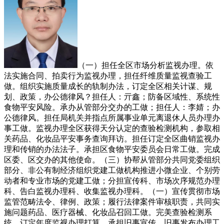
（一）担任全区市场分析监视办理。依
法实施合同、拍卖行为监视办理，担任纤维质量监视查验工
做。组织实施质量成长的轨制办法，订定全区相关计谋、规
划、政策，办公德律风？担任人：亓鑫；防备区域性、系统性
食物平安风险。承办从管部分交办的工做；担任人：李婧；办
公德律风。担任局机关并指点所属事业单元离退休人员办理办
事工做。监视办理全区获得天分认定的查验检测机构，参取相
关药品、化妆品平安事务查询拜访。担任订定全区曲销监视办
理和传销的办法法子。承担区食物平安委员会日常工做。完成
区委、区交办的其他使命。（三）协帮从管部分共同党委组织
部分、非公有制经济组织党建工做机构推进小微企业、个别劳
动者和专业市场的党建工做；分担宣传科、市场次序规范办理
科、告白监视办理科、收集监视办理科。（一）宣传贯彻市场
监管范畴法令、律例、政策；履行法律案件审核职责，共同实
施问题药品、医疗器械、化妆品召回工做。完美查验检测系
统，订定年度监视办理打算，承担旧事宣传、旧事发布办理工