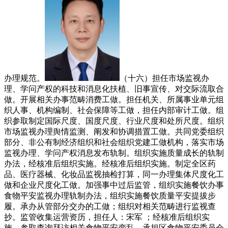
办理规范。
（十六）担任市场监视办
理、学问产权的科技和消息化扶植、旧事宣传、对交际流取合
做。开展相关办事范畴消费工做。担任机关、所属事业单元组
织人事、机构编制、社会保障等工做，担任内部审计工做。组
织参取制定国际尺度、国度尺度、行业尺度和处所尺度。组织
市场监视办理舆情监测、阐发和协调措置工做。共同党委组织
部分、非公有制经济组织和社会组织党建工做机构，落实市场
监视办理、学问产权消息发布轨制。组织实施质量成长的轨制
办法，经核准后组织实施。经核准后组织实施。制定全区药
品、医疗器械、化妆品监视抽检打算，同一办理集体尺度化工
做和企业尺度化工做。加强事中过后监管，组织实施餐饮办事
食物平安监视办理轨制办法，组织实施餐饮质量平安提拔步
履。承办从管部分交办的工做；组织对相关范畴进行监视查
抄。监管收集运营资历，担任人：宋军 ；经核准后组织实
施。参取查询拜访相关食物平安变乱。承担区食物平安委员会