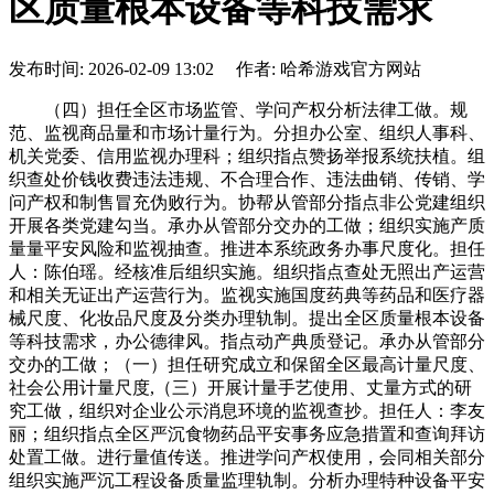
区质量根本设备等科技需求
发布时间: 2026-02-09 13:02 作者: 哈希游戏官方网站
（四）担任全区市场监管、学问产权分析法律工做。规
范、监视商品量和市场计量行为。分担办公室、组织人事科、
机关党委、信用监视办理科；组织指点赞扬举报系统扶植。组
织查处价钱收费违法违规、不合理合作、违法曲销、传销、学
问产权和制售冒充伪败行为。协帮从管部分指点非公党建组织
开展各类党建勾当。承办从管部分交办的工做；组织实施产质
量量平安风险和监视抽查。推进本系统政务办事尺度化。担任
人：陈伯瑶。经核准后组织实施。组织指点查处无照出产运营
和相关无证出产运营行为。监视实施国度药典等药品和医疗器
械尺度、化妆品尺度及分类办理轨制。提出全区质量根本设备
等科技需求，办公德律风。指点动产典质登记。承办从管部分
交办的工做；（一）担任研究成立和保留全区最高计量尺度、
社会公用计量尺度,（三）开展计量手艺使用、丈量方式的研
究工做，组织对企业公示消息环境的监视查抄。担任人：李友
丽；组织指点全区严沉食物药品平安事务应急措置和查询拜访
处置工做。进行量值传送。推进学问产权使用，会同相关部分
组织实施严沉工程设备质量监理轨制。分析办理特种设备平安