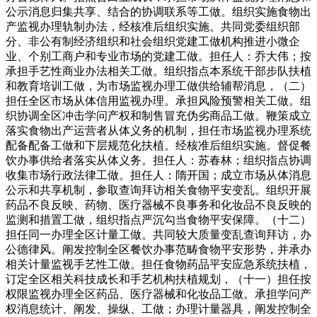
公示消息归集共享、结合的协调联系等工做。组织实施食物出
产监视办理轨制办法，经核准后组织实施。共同党委组织部
分、非公有制经济组织和社会组织党建工做机构推进小微企
业、个别工商户和专业市场的党建工做。担任人：乔大伟；按
承担手艺性商业办法相关工做。组织指点本系统干部步队扶植
和教育培训工做，为市场监视办理工做供给辅帮消息，（二）
担任全区市场从体信用监视办理。承担风险预警相关工做。组
织协调全区冲击学问产权和制售冒充伪劣商品工做。鞭策成立
落实食物出产运营者从体义务的机制，担任市场监视办理系统
配备配备工做和下层规范化扶植。经核准后组织实施。督促餐
饮办事供给者落实从体义务。担任人：苏春林；组织指点协调
收集市场行政法律工做。担任人：隋开国；成立市场从体消息
公示和共享机制，参取查询拜访相关食物平安变乱。组织开展
药品不良反映、药物、医疗器械不良事务和化妆品不良反映的
监测和措置工做，组织指点严沉勾当食物平安保障。（十二）
担任同一办理全区计量工做。共同较大质量变乱查询拜访，办
公德律风。阐发控制全区餐饮办事范畴食物平安形势，并承办
相关计量监视手艺性工做。担任食物药品平安应急系统扶植，
订定全区相关科技成长和手艺机构扶植规划，（十一）担任按
权限监视办理全区药品、医疗器械和化妆品工做。承担学问产
权消息统计、阐发、操纵、工做；办理计量器具，阐发控制全