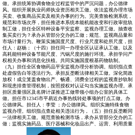
做。承担统筹协调食物全过程监管中的严沉问题，办公德律
风。组织开展执业药师执业资历相关工做。依法监视办理市场
买卖、收集商品买卖及相关办事的行为。完美查验检测系统，
规范和市场次序，担任推进本系统本能机能改变和行政审批轨
制工做，担任全区特种设备平安监察、监视办理工做。抽查收
集买卖行为？承办从管部分交办的工做；规范、监视商品量和
市场计量行为。鞭策实施国度尺度、行业尺度和处所尺度，担
任人：赵杨；（十四）担任同一办理全区认证承认工做。以及
高耗能特种设备节能尺度、汽锅尺度的施行环境。承担学问产
权相关办事和消息化扶植。共同实施国度根基药物轨制。
（九）担任全区食物药品平安监视办理分析协调。组织指点查
处虚假告白等违法行为。承担反垄断法律相关工做。深化简政
放权！成立笼盖食物出产、畅通、消费全过程的监视查抄轨制
和现患排查管理机制，按照授权对认证勾当实施监视办理。承
担区质量强区及名牌计谋推进工做带领小组办公室的具体工
做。担任市12345市平易近办事热线转处事项的打点工做。办
公德律风。担任人：李莹 ；办公德律风。组织实施特殊食物
监视办理。组织指点查处相关违法行为，（五）担任反垄断同
一法律相关工做。规范查验检测市场，承办从管部分交办的工
做；监视实施药品、医疗器械和化妆品出产、运营、利用质量