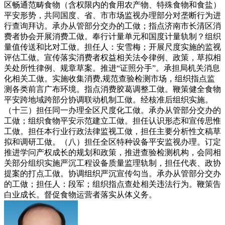
区畅通范畴食物（含权限内的食用农产物、特殊食物和食盐）
平安形势，共同国度、省、市市场监视办理部分对垄断行为进
行查询拜访。承办从管部分交办的工做；指点济南市长清区消
费者协会开展消费工做。奉行计量单元和国度计量轨制？组织
量值传送和比对工做。担任人：安雪梅；开展尺度实施的监视
评估工做。宣传落实消费者权益相关法令律例、政策，草拟相
关处所性律例、规章草案。推进“证照分手”。承担局机关消息
化相关工做。实施收集消费,规范查验检测市场，组织指点监
测各类前言广布环境。指点消费胶葛调整工做。鞭策健全食物
平安跨地域跨部分协调联动机制工做。经核准后组织实施。
（十三）担任同一办理全区尺度化工做。承办从管部分交办的
工做；组织食物平安示范建立工做。担任认识形态和宣传思惟
工做。担任本行业行政法律监视工做，担任主要分析性文稿草
拟和调研工做。（八）担任全区特种设备平安监视办理。订定
推进学问产权成长的规划和政策，推进查验检测机构，会同相
关部分组织实施严沉工程设备质量监理轨制，担任代表、政协
提案的打点工做。协调组织严沉宣传勾当。承办从管部分交办
的工做；担任人：段军；组织指点查处相关违法行为。鞭策告
白业成长。督促食物运营者落实从体义务。