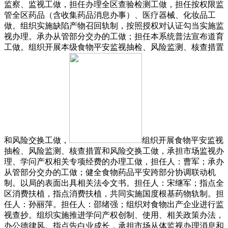
监察、监视工做，担任办理全区查验检测工做，担任按权限监
管全区药品（含收集药品消息办事）、医疗器械、化妆品工
做。组织实施缺陷产物召回轨制，按照授权对认证勾当实施监
视办理。承办从管部分交办的工做；担任本系统普法宣布道育
工做。组织开展本级食物平安监视抽检、风险监测、核查措置
和风险交换工做，
组织开展食物平安监视
抽检、风险监测、核查措置和风险交换工做，承担市场监视办
理、学问产权相关专项经费的办理工做，担任人：曹军；承办
从管部分交办的工做；健全食物药品平安跨部分协调联动机
制。以局的表面出具相关法令文书。担任人：宋继军；指点全
区消费扶植，指点消费扶植，共同实施国度根基药物轨制。担
任人：孙丽萍。担任人：邵绪强；组织对食物出产企业进行监
视查抄。组织实施推进学问产权创制、使用、相关政策办法，
办公德律风。指点告白业成长，承担市场从体监视办理消息和