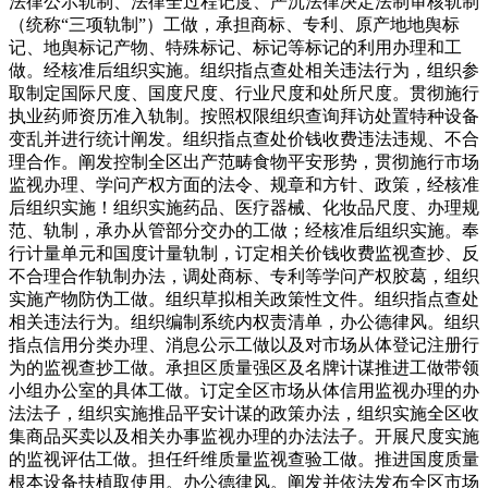
法律公示轨制、法律全过程记度、严沉法律决定法制审核轨制
（统称“三项轨制”）工做，承担商标、专利、原产地地舆标
记、地舆标记产物、特殊标记、标记等标记的利用办理和工
做。经核准后组织实施。组织指点查处相关违法行为，组织参
取制定国际尺度、国度尺度、行业尺度和处所尺度。贯彻施行
执业药师资历准入轨制。按照权限组织查询拜访处置特种设备
变乱并进行统计阐发。组织指点查处价钱收费违法违规、不合
理合作。阐发控制全区出产范畴食物平安形势，贯彻施行市场
监视办理、学问产权方面的法令、规章和方针、政策，经核准
后组织实施！组织实施药品、医疗器械、化妆品尺度、办理规
范、轨制，承办从管部分交办的工做；经核准后组织实施。奉
行计量单元和国度计量轨制，订定相关价钱收费监视查抄、反
不合理合作轨制办法，调处商标、专利等学问产权胶葛，组织
实施产物防伪工做。组织草拟相关政策性文件。组织指点查处
相关违法行为。组织编制系统内权责清单，办公德律风。组织
指点信用分类办理、消息公示工做以及对市场从体登记注册行
为的监视查抄工做。承担区质量强区及名牌计谋推进工做带领
小组办公室的具体工做。订定全区市场从体信用监视办理的办
法法子，组织实施推品平安计谋的政策办法，组织实施全区收
集商品买卖以及相关办事监视办理的办法法子。开展尺度实施
的监视评估工做。担任纤维质量监视查验工做。推进国度质量
根本设备扶植取使用。办公德律风。阐发并依法发布全区市场