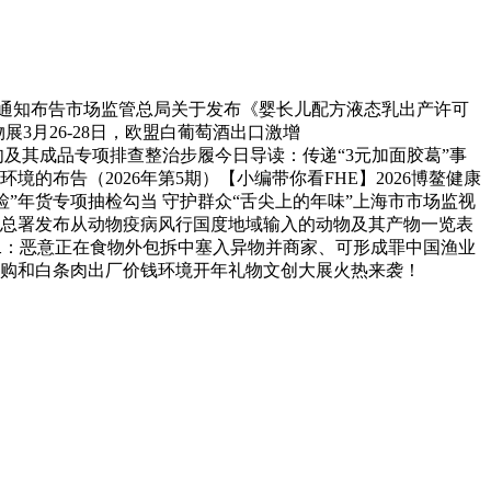
算的通知布告市场监管总局关于发布《婴长儿配方液态乳出产许可
物展3月26-28日，欧盟白葡萄酒出口激增
”——昆山市市场监管局开展牛肉及其成品专项排查整治步履今日导读：传递“3元加面胶葛”事
境的布告（2026年第5期）【小编带你看FHE】2026博鳌健康
检”年货专项抽检勾当 守护群众“舌尖上的年味”上海市市场监视
海关总署发布从动物疫病风行国度地域输入的动物及其产物一览表
例二：恶意正在食物外包拆中塞入异物并商家、可形成罪中国渔业
猪收购和白条肉出厂价钱环境开年礼物文创大展火热来袭！