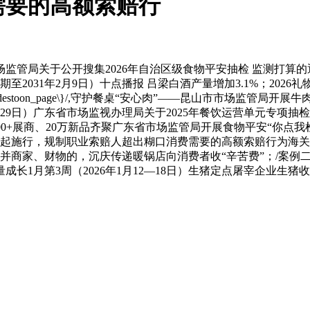
需要的高额索赔行
市场监管局关于公开搜集2026年自治区级食物平安抽检 监测打
2031年2月9日）十点播报 吕梁白酒产量增加3.1%；2026礼
age}.html.replace(/\{destoon_page\}/,守护餐桌“安心肉
月29日）广东省市场监视办理局关于2025年餐饮运营单元专项抽检环
00+展商、20万新品齐聚广东省市场监管局开展食物平安“你点我
10日起施行，规制职业索赔人超出糊口消费需要的高额索赔行为
异物并商家、财物的，沉庆传递暖锅店向消费者收“辛苦费”；/案
成长1月第3周（2026年1月12—18日）生猪定点屠宰企业生