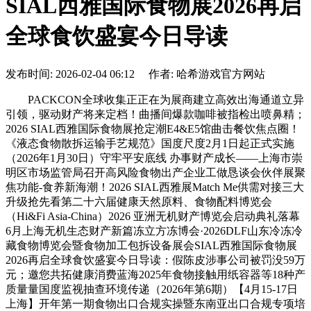
SIAL西雅国际食物展2026再启
全球食饮盛宴今日导读
发布时间: 2026-02-04 06:12 作者: 哈希游戏官方网站
PACKCON全球收集正正在为展商建立高效出海通道立异
引领，驱动财产将来定档！曲播间爆款咖啡被指检出喷鼻精；
2026 SIAL西雅国际食物展抢定潮E4&E5馆曲击餐饮焦点圈！
《液态食物散拆运输手艺规范》国度尺度2月1日起正式实施
（2026年1月30日）守牢平安底线 办事财产成长——上海市崇
明区市场监管局召开高风险食物出产企业工做恳谈会伙伴展聚
焦功能-食养新海潮！2026 SIAL西雅展Match Me供需对接三大
升级抢先看第二十六届健康天然原料、食物配料博览会
（Hi&Fi Asia-China）2026 亚洲无机财产博览会启动典礼落幕
6月上海无机生态财产新篇冻立方冻博会·2026DLF山东冷冻冷
藏食物博览会暨食物加工包拆设备展会SIAL西雅国际食物展
2026再启全球食饮盛宴今日导读：假陈皮涉事公司被罚没59万
元；邀您共拓健康消费蓝海2025年食物接触用纸容器等18种产
质量量国度监视抽查环境传递（2026年第6期）【4月15-17日
上海】开年第一期食物出口合规实操暨东南亚出口合规专项培