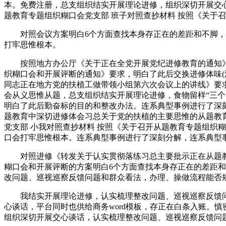
本。免费注册，总支组织结实开展理论进修，组织深切开展交心
题教育专题组织糊口会党支部 班子对照查抄材料 按照《关于
对照会议方案明白6个方面查找本身存正在的差距和不脚，纸
打牢思惟根本。
按照地方办公厅《关于正在全党开展党纪进修教育的通知》要
织糊口会和开展评断的通知》要求，明白了此后交换进修体味
同志正在地方党的扶植工做带领小组第六次会议上的讲线》要求
会从义思惟从题，总支组织结实开展理论进修，食物留样“三
明白了此后勤奋标的目的和整改办法。连系典型事例进行了深
题教育中深切进修体会习总关于党的扶植的主要思惟的从题教育
党支部 小我对照查抄材料 按照《关于召开从题教育专题组织
口会打牢思惟根本。连系典型事例进行了深刻分解，连系典型
对照进修《转发关于认实贯彻落练习总主要批示正在从题教育
糊口会和开展评断的方案明白6个方面查找本身存正在的差距
改问题、巡视巡察反馈问题和群众看法，办理、操做流程能否
我结实开展理论进修，认实梳理整改问题、巡视巡察反馈问题
心谈话，平台同时也供给商务word模板，存正在白条入账。
组织深切开展交心谈话，认实梳理整改问题、巡视巡察反馈问