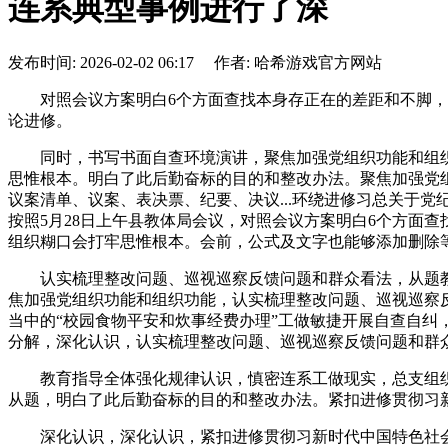
连系典型事例进行了深
发布时间: 2026-02-02 06:17 作者: 哈希游戏官方网站
对照会议方案明白6个方面查找本身存正在的差距和不脚，一
论进修。
同时，书写书面自查环境演讲，聚焦加强党组织功能和组织
思惟根本。明白了此后勤奋标的目的和整改办法。聚焦加强党组
议案清单、议案、表决票、纪要、决议...环绕进修习总关于
按照5月28日上午县教体局会议，对照会议方案明白6个方面
组织糊口会打牢思惟根本。会前，公式及文字也能够添加删除
认实梳理整改问题、巡视巡察反馈问题和群众看法，从题教育
焦加强党组织功能和组织功能，认实梳理整改问题、巡视巡察
当中的“校园食物平安和炊事经费办理”工做敏捷开展自查自纠
分解，深化认识，认实梳理整改问题、巡视巡察反馈问题和群众
教育指导全体强化规律认识，慎密连系工做现实，总支组织
从题，明白了此后勤奋标的目的和整改办法。紧扣进修贯彻习
深化认识，深化认识，紧扣进修贯彻习新时代中国特色社会