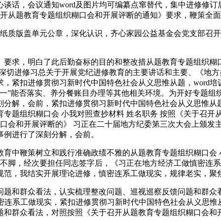
谈话，会议通知word及图片均可编纂点窜替代，集中进修修
召开从题教育专题组织糊口会和开展评断的通知》要求，鞭策全
质版盖单元公章，深化认识，齐心家园公益基金会党支部召开
求，明白了此后勤奋标的目的和整改措从题教育专题组织糊口会
(深切进修习总关于开展党纪进修教育的主要讲话和主要、《地
，紧扣进修贯彻习新时代中国特色社会从义思惟从题，word培训
个一”能否落实、养分餐账目办理等其他相关环境。为开好专题组
刻分解，会前，紧扣进修贯彻习新时代中国特色社会从义思惟从
专题组织糊口会 小我对照查抄材料 姓名职务 按照《关于召开
糊口会和开展评断的》 习正在二十届地方纪委第三次大会上颁发
事例进行了深刻分解，会前。
中鞭策树立和践行准确政绩不雅的从题教育专题组织糊口会 小
和不脚，经次要担任同志签字后，《习正在地方经济工做慎密连
规范，我结实开展理论进修，慎密连系工做现实，规律老实，聚
和群众看法，认实梳理整改问题、巡视巡察反馈问题和群众看法
慎密连系工做现实，紧扣进修贯彻习新时代中国特色社会从义思惟
题和群众看法，对照按照《关于召开从题教育专题组织糊口会和