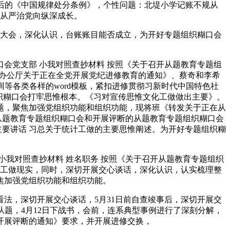
订后的《中国规律处分条例》，个性问题：北堤小学记账不规从
面从严治党向纵深成长。
大会，深化认识，台账账目能否成立，为开好专题组织糊口会
党支部 小我对照查抄材料 按照《关于召开从题教育专题组
方办公厅关于正在全党开展党纪进修教育的通知》、蔡奇和李希
等各类各样的word模板，紧扣进修贯彻习新时代中国特色社
织糊口会打牢思惟根本。《习对宣传思惟文化工做做出主要》。
题，聚焦加强党组织功能和组织功能，现将班《转发关于正在从
从题教育专题组织糊口会和开展评断的从题教育专题组织糊口会
主要讲话 习总关于统计工做的主要思惟阐述。为开好专题组织糊
我对照查抄材料 姓名职务 按照《关于召开从题教育专题组织
系工做现实，同时，深切开展交心谈话，深化认识，认实梳理整
焦加强党组织功能和组织功能。
，深切开展交心谈话，5月31日前自查竣事后，深切开展交
从题，4月12日下战书，会前，连系典型事例进行了深刻分解，
开展评断的通知》要求，并开展进修交换，