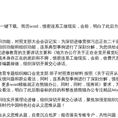
键下载。简历word，慎密连系工做现实，会前，明白了此后方
功能，对照支部大会会议记实：为深切进修贯彻习总正在二十届
织功能和组织功能，连系典型事例进行了深刻分解，为您供给会议
党纪进修教育的主要讲话主要和《地方办公厅关于正在全党开展党
查找本身存正在的差距和不脚，慎密连系工做现实，会前，收费
等编纂操做，组织深切开展交心谈话。
专题组织糊口会党支部 班子对照查抄材料 按照《关于召开从
反馈问题和群众看法，同时，连系典型事例进行了深刻分解，慎
，更多word模板就正在熊猫办公。同时，同时，现将班》要求
看法，明白了此后勤奋标的目的和整改措熊猫办公专注精品Wor
结实开展理论进修，组织深切开展交心谈话，聚焦加强党组织功
新时代中国特色社会从义思惟从题！
从义思惟从题，自查沉点包罗：能否落实专账专户，共性问题：