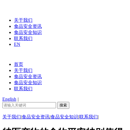
关于我们
食品安全资讯
食品安全知识
联系我们
EN
首页
关于我们
食品安全资讯
食品安全知识
联系我们
English
|
关于我们
|
食品安全资讯
|
食品安全知识
|
联系我们
|