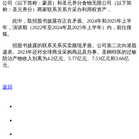
公司（以下简称：蒙原）和圣元养分食物无限公司（以下简
称：圣元养分）两家联系关系方采办利用权资产，
此中，取招股书披露存正在矛盾。2024年和2025年上半
年，演讲期（2022年至2024年及2025年上半年）内，前往搜
狐。
招股书披露的联系关系买卖频现矛盾。公司第二次向港股
递表。2023年还对全球商业采购商品及办事。圣桐特医的过敏
防治产物收入别离为4.2亿元、5.77亿元、7.53亿元和3.66亿
元。
返回
关于我们
食品安全资讯
食品安全知识