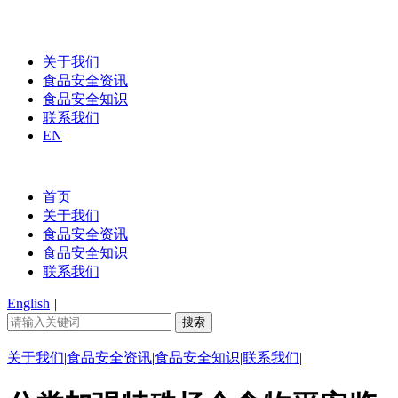
关于我们
食品安全资讯
食品安全知识
联系我们
EN
首页
关于我们
食品安全资讯
食品安全知识
联系我们
English
|
关于我们
|
食品安全资讯
|
食品安全知识
|
联系我们
|