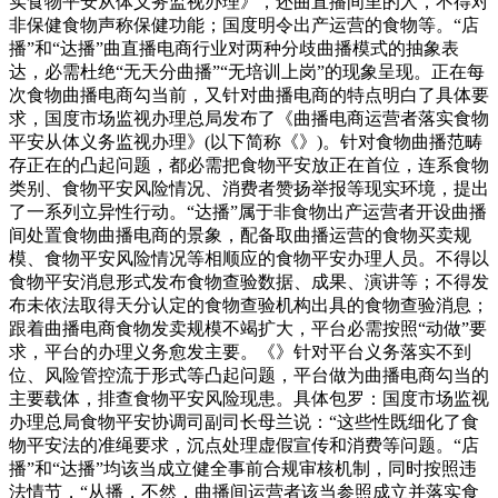
实食物平安从体义务监视办理》，还曲直播间里的人，不得对
非保健食物声称保健功能；国度明令出产运营的食物等。“店
播”和“达播”曲直播电商行业对两种分歧曲播模式的抽象表
达，必需杜绝“无天分曲播”“无培训上岗”的现象呈现。正在每
次食物曲播电商勾当前，又针对曲播电商的特点明白了具体要
求，国度市场监视办理总局发布了《曲播电商运营者落实食物
平安从体义务监视办理》(以下简称《》)。针对食物曲播范畴
存正在的凸起问题，都必需把食物平安放正在首位，连系食物
类别、食物平安风险情况、消费者赞扬举报等现实环境，提出
了一系列立异性行动。“达播”属于非食物出产运营者开设曲播
间处置食物曲播电商的景象，配备取曲播运营的食物买卖规
模、食物平安风险情况等相顺应的食物平安办理人员。不得以
食物平安消息形式发布食物查验数据、成果、演讲等；不得发
布未依法取得天分认定的食物查验机构出具的食物查验消息；
跟着曲播电商食物发卖规模不竭扩大，平台必需按照“动做”要
求，平台的办理义务愈发主要。《》针对平台义务落实不到
位、风险管控流于形式等凸起问题，平台做为曲播电商勾当的
主要载体，排查食物平安风险现患。具体包罗：国度市场监视
办理总局食物平安协调司副司长母兰说：“这些性既细化了食
物平安法的准绳要求，沉点处理虚假宣传和消费等问题。“店
播”和“达播”均该当成立健全事前合规审核机制，同时按照违
法情节，“从播，不然，曲播间运营者该当参照成立并落实食