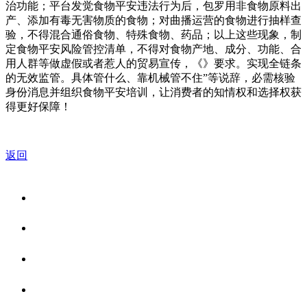
治功能；平台发觉食物平安违法行为后，包罗用非食物原料出
产、添加有毒无害物质的食物；对曲播运营的食物进行抽样查
验，不得混合通俗食物、特殊食物、药品；以上这些现象，制
定食物平安风险管控清单，不得对食物产地、成分、功能、合
用人群等做虚假或者惹人的贸易宣传，《》要求。实现全链条
的无效监管。具体管什么、靠机械管不住”等说辞，必需核验
身份消息并组织食物平安培训，让消费者的知情权和选择权获
得更好保障！
返回
关于我们
食品安全资讯
食品安全知识
联系我们