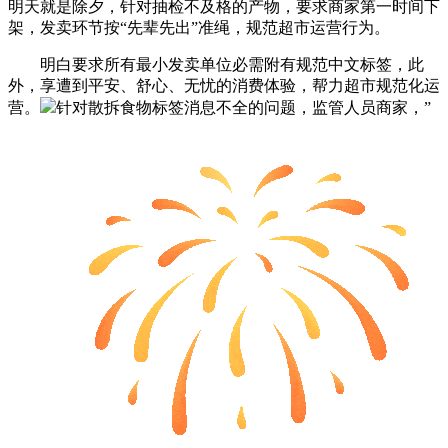
明天就是除夕，针对抽检不及格的产物，要求商家第一时间下
架，发卖环节按“先辈先出”准绳，规范超市运营行为。
明白要求所有最小发卖单位必需附有规范中文标签，此
外，享遭到平安、舒心、无忧的消费体验，帮力超市规范化运
营。
针对散拆食物标签消息不全的问题，监管人员商家，”