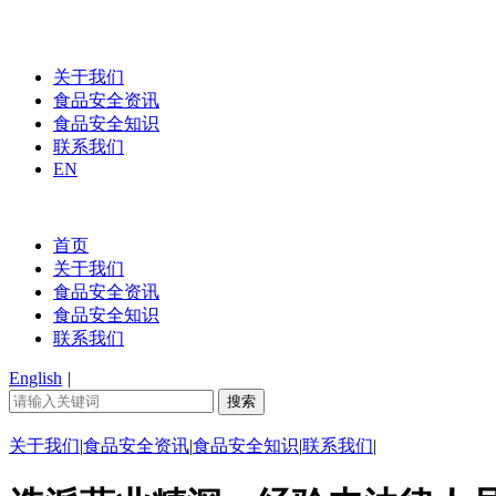
关于我们
食品安全资讯
食品安全知识
联系我们
EN
首页
关于我们
食品安全资讯
食品安全知识
联系我们
English
|
关于我们
|
食品安全资讯
|
食品安全知识
|
联系我们
|