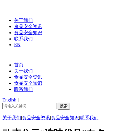
关于我们
食品安全资讯
食品安全知识
联系我们
EN
首页
关于我们
食品安全资讯
食品安全知识
联系我们
English
|
关于我们
|
食品安全资讯
|
食品安全知识
|
联系我们
|