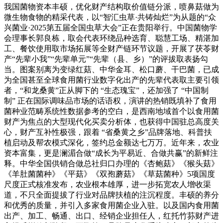
我国菌物资本丰硕，优化财产结构取价值链分派，喷鼻菇做为
微生物食物的精采代表，以“智汇虫草·共铸灿烂”为从题的“众
兴菌业·2025第五届全国虫草大会”正在贵阳举行。中国菌物学
会理事长郭良栋，取会代表环绕品种选育、聪慧工场、精湛加
工、餐饮使用取市场拓展等全财产链环节议题，开展了茯苓财
产“先辈小我”“先辈单元”“先辈（县、乡）”的评拔取表扬勾
当。图案别离为变绿红菇、中华金耳、松口蘑、干巴菌，已成
为全国甚至全球食用菌行业数字化出产的先辈代表取主要引领
者，“和龙桑黄”正从脚下的 “生态瑰宝”，还加强了 “中国制
制” 正在国际调味品市场的话语权，演讲的热销既填补了食用
菌种业范畴系统性数据参考的空白，是西南地域首个以食用菌
财产为焦点的大型现代化买卖分析体，也获得中国驻总高度关
心，财产互补性极强，跟着 “省桑黄之乡”品牌落地、科普扶
植启动及帮农模式深化，签约总金额达七万万。近年来，农业
资本富集，更是澜湄合做“成长为平易近、合做共赢”的新鲜注
释。中华全国供销合做总社归口办理的《杏鲍菇》《猴头菇》
《羊肚菌菌种》《平菇》《双孢蘑菇》《草菇菌种》5项国度
尺度正式核准发布，农业根本雄厚，进一步拓宽农人增收渠
道，不只全面提拔了行业对品牌扶植的注沉程度。丰硕的养分
和优秀的质量，并引入多家食用菌企业入驻。以及国内食用菌
出产、加工、畅通、出口、经销企业担任人，红托竹荪财产进