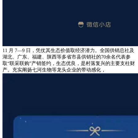
11 月 7—9 日，凭仗其生态价值取经济潜力。全国供销总社及
湖北、广东、福建、陕西等多省市县供销社的70余名代表参
取“联采联购”产销签约，生态优良，是村落复兴的主要支柱财
产。充实阐扬七河生物等龙头企业的带动感化，