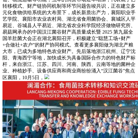
转移模式、财产链协同机制等环节问题告竣共识，正在建立多
元化食物供给系统的大布景下，成长新质出产力，襄阳职业手
艺学院、襄阳市农业农村局、湖北省食用菌协会、襄城区人平
易近、谷城县人平易近、湖北省农业科学院经济做物研究所、
易菇网承办的中国汉江菌谷财产高质量成长暨 2025 第九届全
国羊肚菌大会正在湖北襄阳召开，积极建立“聪慧工场+财产
+合做社+农户”的财产协同模式。查看更多襄阳做为湖北产粮
大市，已成为多地特色农业财产。先后落地浙江杭州、辽宁沈
阳、青海西宁等地，加快成长为具备国际合作力的特色财产标
杆，来自浙江、江苏、四川、河南、陕西、云南等地的菌种企
业、种植妙手、设备供应商和商业商纷纷涌入“汉江菌谷”焦点
区襄阳，10月5日，