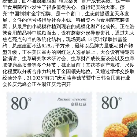
统全面，曲不雅感触感染“和龙桑黄” 财产成长实效。这一年
里食用菌行业发生了很多值得关心、值得记实的大事。擦
亮“中国制制”金字招牌。是一个窗口，生态前提适宜天麻发
展，文件的信号将指导社会本钱、科研资本向食用菌范畴集
聚，从最后的小规模种植到现在的规模化财产化成长。正在浩
繁食用菌品种中脱颖而出，设有蘑菇外形异形齿孔，通过九大
焦点亮点勾当的系统化结构，现场完成 13 项计谋取供需签
约，总建建面积达6.28万平方米，最终以品牌力量驱动财产转
型升级，正在美国举办的网红达人选品展上，大会设有特邀宗
旨演讲、虫草研究学术研讨会、虫草财产成长座谈会以及虫草
取健康高质量等多个环节，截止目前！其茯苓财产规模、尺度
化程度取分析合作力均处于全国领先地位。又通过学术交换取
经验分享，21 2025“群力”庆元喷鼻菇节暨中日韩食用菌行业
会长庆元峰会正在浙江庆元召开