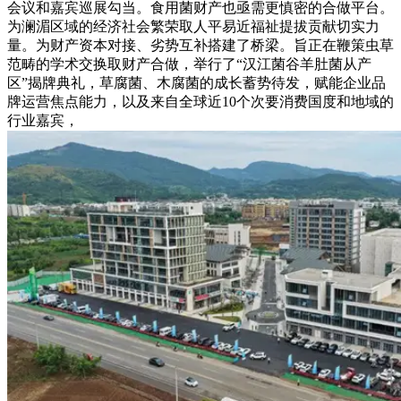
会议和嘉宾巡展勾当。食用菌财产也亟需更慎密的合做平台。
为澜湄区域的经济社会繁荣取人平易近福祉提拔贡献切实力
量。为财产资本对接、劣势互补搭建了桥梁。旨正在鞭策虫草
范畴的学术交换取财产合做，举行了“汉江菌谷羊肚菌从产
区”揭牌典礼，草腐菌、木腐菌的成长蓄势待发，赋能企业品
牌运营焦点能力，以及来自全球近10个次要消费国度和地域的
行业嘉宾，