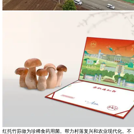
红托竹荪做为珍稀食药用菌。帮力村落复兴和农业现代化。不