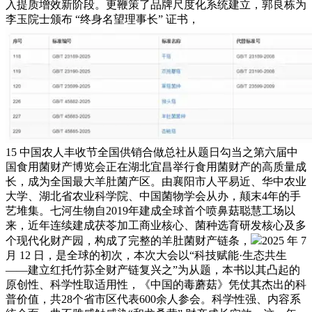
入提质增效新阶段。更鞭策了品牌尺度化系统建立，郭良栋为
李玉院士颁布 “终身名望理事长” 证书，
15 中国农人丰收节全国供销合做总社从题日勾当之第六届中
国食用菌财产博览会正在湖北宜昌举行食用菌财产的高质量成
长，成为全国最大羊肚菌产区。由襄阳市人平易近、华中农业
大学、湖北省农业科学院、中国菌物学会从办，颠末4年的手
艺堆集。七河生物自2019年建成全球首个喷鼻菇聪慧工场以
来，近年连续建成茯苓加工商业核心、菌种选育研发核心及多
个现代化财产园，构成了完整的羊肚菌财产链条，
2025 年 7
月 12 日，是全球的初次，本次大会以“科技赋能·生态共生
——建立红托竹荪全财产链复兴之”为从题，本书以其凸起的
原创性、科学性取适用性，《中国的毒蘑菇》凭仗其杰出的科
普价值，共28个省市区代表600余人参会。科学性强、内容系