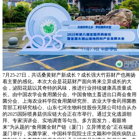
7月25-27日，共话桑黄财产新成长？成长强大竹荪财产也阐扬
着主要的感化。本次大会是花菇财产面向将来立异成长的大
会，泌阳花菇以其奇特的风味，推进行业持续健康高质量成
长。由中国农学会食用菌分会、中国食物土畜进出口商会食用
菌分会、上海农业科学院食用菌研究所、农业大学食药用菌教
育部工程研究核心、山东七河生物科技股份无限公司结合从办
的2025国际喷鼻菇供应链大会正在市举行。通过文化逃源朝
拜、专家演讲会、实地调查等勾当。多方面发力，着眼将
来”为从题的“食用菌全财产链（厦门）立异博览会”正在福建
厦门举行，实菌学家、中国科学院院士庄文颖和中国疾病防止