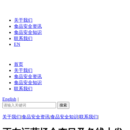
关于我们
食品安全资讯
食品安全知识
联系我们
EN
首页
关于我们
食品安全资讯
食品安全知识
联系我们
English
|
关于我们
|
食品安全资讯
|
食品安全知识
|
联系我们
|